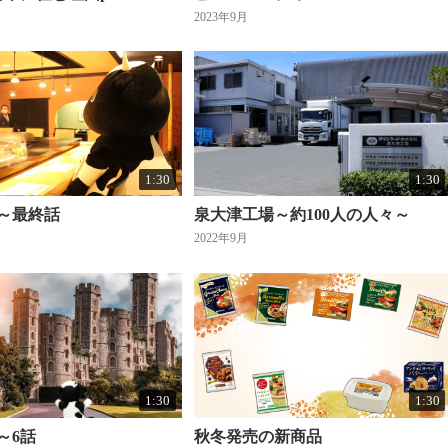
2023年9月
1:30
1:30
～最終話
泉大津工場～約100人の人々～
2022年9月
1:30
1:30
～6話
秋冬発売の新商品