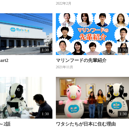
2022年2月
1:30
1:30
rt2
マリンフードの先輩紹介
2021年11月
1:30
1:30
～2話
ワタシたちが日本に住む理由