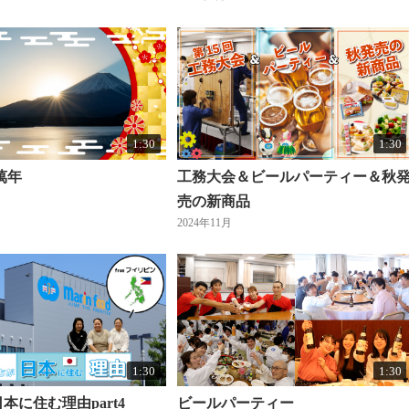
1:30
1:30
萬年
工務大会＆ビールパーティー＆秋
売の新商品
2024年11月
1:30
1:30
本に住む理由part4
ビールパーティー