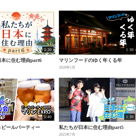
1:30
1:30
本に住む理由part6
マリンフードのゆく年くる年
2026年1月
1:40
1:30
＆ビールパーティー
私たちが日本に住む理由part5
2025年7月