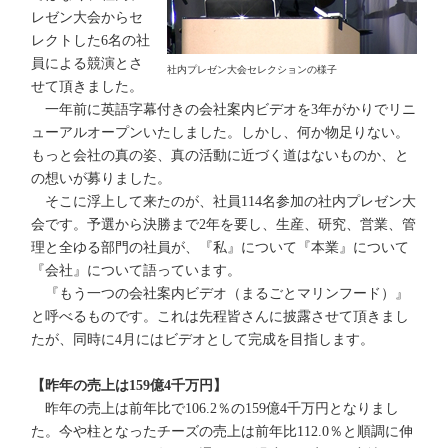
レゼン大会からセ
レクトした6名の社
員による競演とさ
社内プレゼン大会セレクションの様子
せて頂きました。
一年前に英語字幕付きの会社案内ビデオを3年がかりでリニ
ューアルオープンいたしました。しかし、何か物足りない。
もっと会社の真の姿、真の活動に近づく道はないものか、と
の想いが募りました。
そこに浮上して来たのが、社員114名参加の社内プレゼン大
会です。予選から決勝まで2年を要し、生産、研究、営業、管
理と全ゆる部門の社員が、『私』について『本業』について
『会社』について語っています。
『もう一つの会社案内ビデオ（まるごとマリンフード）』
と呼べるものです。これは先程皆さんに披露させて頂きまし
たが、同時に4月にはビデオとして完成を目指します。
【昨年の売上は159億4千万円】
昨年の売上は前年比で106.2％の159億4千万円となりまし
た。今や柱となったチーズの売上は前年比112.0％と順調に伸