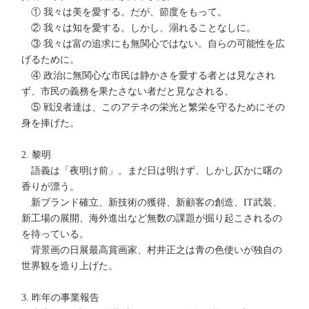
① 我々は美を愛する。だが、節度をもって。
② 我々は知を愛する。しかし、溺れることなしに。
③ 我々は富の追求にも無関心ではない。自らの可能性を広
げるために。
④ 政治に無関心な市民は静かさを愛する者とは見なされ
ず、市民の義務を果たさない者だと見なされる。
⑤ 戦没者達は、このアテネの栄光と繁栄を守るためにその
身を捧げた。
2. 黎明
語義は「夜明け前」。まだ日は明けず、しかし仄かに曙の
香りが漂う。
新ブランド確立、新技術の獲得、新顧客の創造、IT武装、
新工場の展開、海外進出など無数の課題が掘り起こされるの
を待っている。
背景画の日展最高賞画家、村井正之は青の色使いが独自の
世界観を造り上げた。
3. 昨年の事業報告