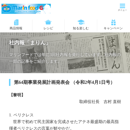
商品情報
レシピ
知る楽しむ
キャンペーン
社内報「まりん」
マリンフードでは年に3回社内報を発行しています。社内報の
一部の記事をご紹介します。
第64期事業発展計画発表会 （令和2年4月1日号）
【黎明】
取締役社長 吉村 直樹
1. ペリクレス
世界で初めて民主国家を完成させたアテネ最盛期の最高指
揮者ペリクレスの言葉が鮮やかだ。