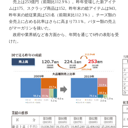
売上は253億円（前期比112.9％）。昨年登場した新アイテ
ムは175、スクラップ商品は152。昨年末の総アイテムは943。
昨年末の総従業員は521名（前期末比112.3％）。チーズ類の
全売上に占める比率はさらに高まり73.1％。バター類の売上
がマーガリンを抜いた。
政府や業界紙など各方面から、年間を通じて6件の表彰を受
けた。