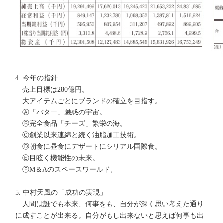
4. 今年の指針
売上目標は280億円。
大アイテムごとにブランドの確立を目指す。
Ⓐ「バター」魅惑の宇宙。
Ⓑ完全食品「チーズ」繁栄の海。
Ⓒ創業以来連綿と続く油脂加工技術。
Ⓓ朝食に昼食にデザートにシリアル国際食。
Ⓔ目眩く機能性の未来。
ⒻM＆Aのスペースワールド。
5. 中村天風の「成功の実現」
人間は誰でも本来、何事をも、自分が深く思い考えた通り
に成すことが出来る。自分がもし出来ないと思えば何事も出