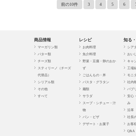
前の10件
3
4
5
6
商品情報
レシピ
知る
マーガリン類
お肉料理
シア
バター類
魚介料理
おい
チーズ類
野菜・豆腐・卵のおか
キャ
スティリーノ（チーズ
ず
工場
代替品）
ごはんもの・丼
モニ
シリアル類
パスタ・グラタン
社内
その他
麺類
パブ
すべて
サラダ
安心
スープ・シチュー・汁
み
物
沿革
パン・ピザ
社長
デザート・お菓子
お客
Q&A