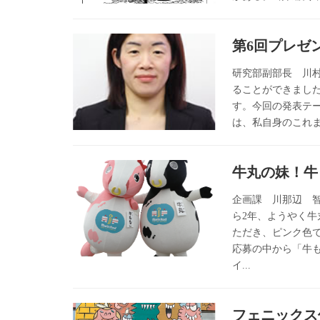
第6回プレゼ
研究部副部長 川
ることができまし
す。今回の発表テ
は、私自身のこれま
牛丸の妹！牛
企画課 川那辺 
ら2年、ようやく
ただき、ピンク色で
応募の中から「牛
イ...
フェニックス