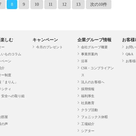
7
8
9
10
11
12
13
次の10件
・楽しむ
キャンペーン
企業グループ情報
お客様
ター
今月のプレゼント
会社グループ概要
お問い
しいものコラム
事業所案内
Q&A
ンペーン
沿革
お客様
紹介
CSR・コンプライアン
ター制度
ス
報「まりん」
法人のお客様へ
リシティ
採用情報
・安全への取り組
福利厚生
社員教育
クラブ活動
の部屋
フェニックス休暇
様の声
工場紹介
シアター