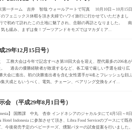
京第一チーム 吉井 智哉 ウォールアートで写真 10月10日～10月15
めてのフェニックス休暇を頂き夫婦でハワイ旅行に行かせていただきまし
旅行で初めて訪れたこの土地に魅了され、念願の再訪となりました。 
気も緩み、まずは食！ブーツアンドキモズではマカダミア...
29年12月15日号）
 工務大会は今年で記念すべき第10回大会を迎え、歴代最多の206名
た。 過去の優勝経験者が敗退するなど、各工場で厳しい予選を繰り広
決勝大会に進出。初の決勝進出者を含む女性選手が4名とフレッシュな顔
の集大成ともいうべく、電気、チェーン、ベアリング交換をメイ...
会 （平成29年8月1日号）
el Indonesia】 国際課 中丸 杏奈 インドネシアのジャカルタにて4月5日～8
Hotel Indonesia に参加させて頂き、Libra Food Serviceのブースにて既
ズ、今後発売予定のベビーチーズ、燻製バターの試食提案を行いました