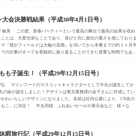
ン大会決勝戦結果（平成30年4月1日号）
村 敏美 この度、新春パーティーという最高の舞台で最高の結果を収め
たことは、大変光栄なことであり、喜びと共に責任の重さを感じており
ーマ『我がフィールドは大輪の花畑』を頂いてから本番までの約１ヶ月
での仕事のすべてを客観的に振り返ることができた貴重な時間でもあ..
もも子誕生！（平成29年12月15日号）
智弘 マリンフードのマスコットキャラクターとして牛丸が誕生してか
牛丸の妹が誕生しました！デザインは東京業務課の金子さんに作成してい
かわいらしいデザインになりました。名前は社内公募により、178名の
ももこ」に決定！ 牛丸同様、ふれあいセールや展示会など、様々な
休暇旅行記（平成29年12月15日号）