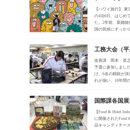
【ハワイ旅行】 東
の4泊6日、はじ
た。2年前、新婚
国の気候にすっかり
工務大会（平成
改善課 岡本 英之
予選に参加しまし
げ、6名の精鋭が
れが揃い、10年間
国際課各国展示
【Food & Hot
に開催されたFood & 
品キャンディチー