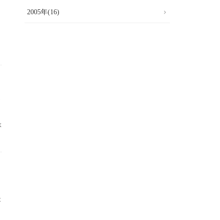
2005年(16)
日
南
が
ぶ
日
存
。