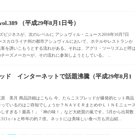
l.389 （平成29年8月1日号）
ーズビジネスが、次のレベルに アシュヴィル・ニュース2016年10月7日
ースカロライナ州の都市アシュヴィルにおいて、ホテルやレストランか
光客を誘いこもうとする流れがある。それは、アグリ・ツーリズムと呼
チーズメーカーが、その流れに参加しようとしている。 ...
ッド インターネットで話題沸騰（平成29年8月1
原 美月 商品詳細はこちら 今、たらこスプレッドが爆発的ヒット商品
なっているのはご存知でしょうか？ＮＡＶＥＲまとめやＬＩＮＥニュー
いしすぎる！最高！」「神の味！」など大絶賛の嵐です。5月から出荷数
313ｃ/ｓと昨年の約７倍。ネットには美味しい食べ方も沢山紹...