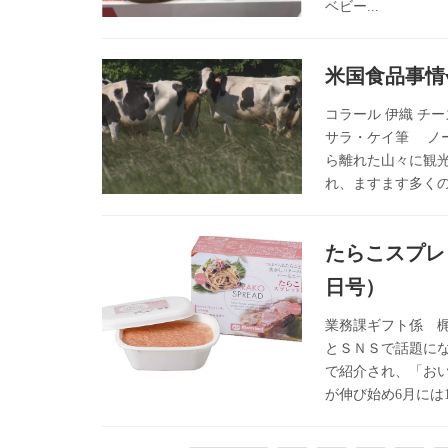
ベビー...
米国食品事情vo
コラール 伊織 チ
サラ・ケイ筆 ノ
ら離れた山々に観
れ、ますます多くの
たらこスプレ
日号）
業務課ギフト係 梶
とＳＮＳで話題に
で紹介され、「お
が伸び始め6月には1