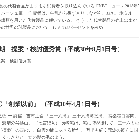
品の代替食品がますます消費者を取り込んでいる CNBCニュース2018年
ン・ハーシュ筆 消費者は、牛乳から後ずさりしながら、豆乳、米ミル
の穀類を用いた代替製品に傾いている。 そうした代替製品の売上はまだ
ドルの世界の乳製品において、ほんの3パーセントを占め...
上期 提案・検討優秀賞（平成30年8月1日号）
案・検討優秀賞 ...
①「創業以前」 （平成30年4月1日号）
直樹 一.詩儒 吉村迂斎 「三十六湾」 三十六湾湾接湾。 搏桑盡白雲間。
一髪晴分呉越山。 （七言絶句） 長崎湾は、湾に湾が接して、三十六も
（搏桑）の西の涯。白雲の間に尽きる所だ。 万里も続く荒波の彼方に国
、くっきりと一筋の髪の毛のよう...