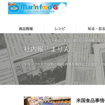
マリンフードトップ
>
知る・見る・楽しむ
>
社内報「まり
社内報「まりん」
マリンフードでは年に3回社内報を発行しています。社
米国食品事情vo