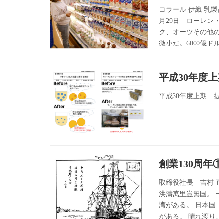
コラール 伊織 乳製
月29日 ローレ
ク、オーツその他
微小だ。6000億
平成30年度
平成30年度上期 提
創業130周年
取締役社長 吉村 
洪濤萬里豈無国。 
湾がある。 日本国
がある。 晴れ渡り