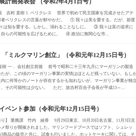
展計画発表会 （令和2年4月1日号）
長 吉村 直樹 1. ペリクレス 世界で初めて民主国家を完成させたアテ
揮者ペリクレスの言葉が鮮やかだ。 ① 我々は美を愛する。だが、節度
我々は知を愛する。しかし、溺れることなしに。 ③ 我々は富の追求に
自らの可能性を広げるために。 ④ 政治に無関心な市...
⑥ 「ミルクマリン創立」（令和元年12月15日号）
直樹 一． 会社創立前後 前号で昭和二十三年九月にマーガリンの製造
いたが、この頃のマーガリン事業の実情はほとんど残っていない。もし
社内に何等かのノートが存在するかも知れないが、マーガリン事業が独
、その可能性は少ない。 ただ、故吉村百合子会長が平成13～...
イベント参加（令和元年12月15日号）
り】 業務課 竹内 綾香 9月29日東京、10月20日名古屋、11月3日京
ルメ祭りが開催されました。マリンフードブースではソフト、シュレッ
の3商品の販売と共に、試食も行いました。ホットケーキに関しては、そ