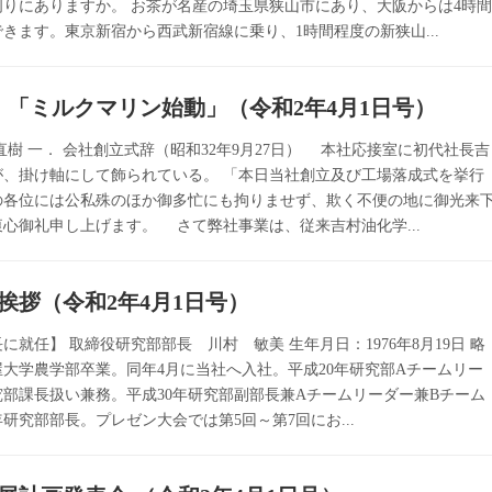
りにありますか。 お茶が名産の埼玉県狭山市にあり、大阪からは4時
きます。東京新宿から西武新宿線に乗り、1時間程度の新狭山...
⑦ 「ミルクマリン始動」（令和2年4月1日号）
直樹 一． 会社創立式辞（昭和32年9月27日） 本社応接室に初代社長吉
が、掛け軸にして飾られている。 「本日当社創立及び工場落成式を挙行
の各位には公私殊のほか御多忙にも拘りませず、欺く不便の地に御光来
心御礼申し上げます。 さて弊社事業は、従来吉村油化学...
挨拶（令和2年4月1日号）
に就任】 取締役研究部部長 川村 敏美 生年月日：1976年8月19日 略
屋大学農学部卒業。同年4月に当社へ入社。平成20年研究部Aチームリー
究部課長扱い兼務。平成30年研究部副部長兼Aチームリーダー兼Bチーム
年研究部部長。プレゼン大会では第5回～第7回にお...