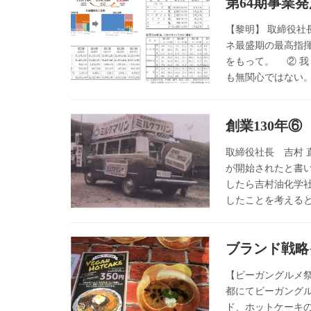
第64期事業発
【黎明】 取締役社
ネ最盛期の最高指
をもって。 ② 
も無関心ではない。
創業130年
取締役社長 吉村 
が開始されたと書
したら吉村油化学
したことを考えると
ブランド戦略
【ビーガングルメ祭
都にてビーガング
ド、ホットケーキ