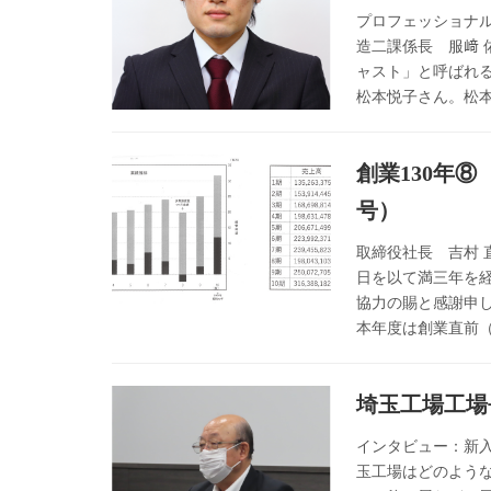
プロフェッショナル
造二課係長 服﨑
ャスト」と呼ばれ
松本悦子さん。松本
創業130年
号）
取締役社長 吉村 
日を以て満三年を
協力の賜と感謝申し
本年度は創業直前（
埼玉工場工場
インタビュー：新入
玉工場はどのよう