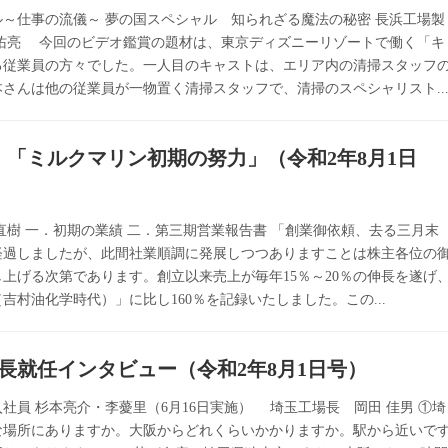
～仕事の流儀～ 夢の国スペシャル 知られざる魔法の秘密 長浜工場製
 佑亮 今回のビデオ鑑賞の題材は、東京ディズニーリゾートで働く「キ
る従業員の方々でした。一人目のキャストは、エリア内の清掃スタッフ
さんは他の従業員が一物置く清掃スタッフで、清掃のスペシャリスト..
⑧ 「ミルクマリン初期の努力」（令和2年8月1日
直樹 一．初期の業績 二．第三期営業報告書 「創業御依頼、去る三月末
経過しましたが、此間社業順調に発展しつつありますことは株主各位の
上げる次第であります。創立以来売上が毎年15％～20％の伸長を遂げ
吉村油化学時代）」に比し160％を記録いたしました。この...
長就任インタビュー（令和2年8月1日号）
社員 杉本亮介・李薆里（6月16日実施） 埼玉工場長 岡田 佳男 ①埼
な場所にありますか。大阪からどれくらいかかりますか。駅から近いで