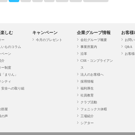
・楽しむ
キャンペーン
企業グループ情報
お客様
ター
今月のプレゼント
会社グループ概要
お問い
しいものコラム
事業所案内
Q&A
ンペーン
沿革
お客様
紹介
CSR・コンプライアン
ター制度
ス
報「まりん」
法人のお客様へ
リシティ
採用情報
・安全への取り組
福利厚生
社員教育
クラブ活動
の部屋
フェニックス休暇
様の声
工場紹介
シアター