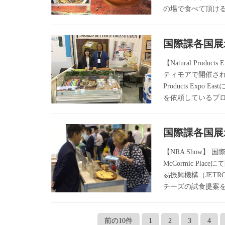
の場で食べて頂ける
国際課各国展示
【Natural Pro
ティモアで開催され
Products E
を依頼しているブロー
国際課各国展
【NRA Show】
McCormic Pl
易振興機構（JET
チーズの試食提案を
前の10件
1
2
3
4