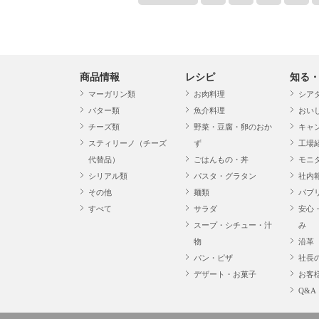
商品情報
レシピ
知る
マーガリン類
お肉料理
シア
バター類
魚介料理
おい
チーズ類
野菜・豆腐・卵のおか
キャ
スティリーノ（チーズ
ず
工場
代替品）
ごはんもの・丼
モニ
シリアル類
パスタ・グラタン
社内
その他
麺類
パブ
すべて
サラダ
安心
スープ・シチュー・汁
み
物
沿革
パン・ピザ
社長
デザート・お菓子
お客
Q&A