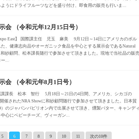
ようにドライフルーツなどを盛り付け、即食用の販売も行いま...
会 （令和元年12月15日号）
ducts Expo East】 国際課主任 児玉 麻美 9月12日～14日にアメリカのボル
た、健康志向品やオーガニック食品を中心とする展示会であるNatural
xpo Eastに和紗顧問、松本課長随行で参加させて頂きました。現地で当社品の販
...
示会 （令和元年8月1日号）
 国際課課長 松本 智行 5月18日～21日の4日間、アメリカ、シカゴの
aceにて開催されたNRA Showに和紗顧問随行で参加させて頂きました。日本貿
RO）のジャパンパビリオン内で出展させて頂き、燻製バター、キャンデ
中心にベビーチーズ、ヴィーガン...
5
6
7
8
9
10
11
次の10件