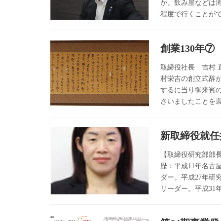
か。飲み屋などは周
程度で行くことがで
創業130年
取締役社長 吉村 
村栄吉の創立式辞
するに当り御来賓
さいましたことを衷
新取締役就任
【取締役研究部部長
歴：平成11年名古
ダー。平成27年研
リーダー。平成31