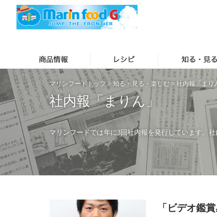
マリンフードトップ
>
知る・見る・楽しむ
>
社内報「まり
社内報「まりん」
マリンフードでは年に3回社内報を発行しています。社
「ビデオ鑑賞