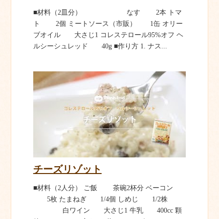
■材料（2皿分） なす 2本 トマ
ト 2個 ミートソース（市販） 1缶 オリー
ブオイル 大さじ1 コレステロール95%オフ ヘ
ルシーシュレッド 40g ■作り方 1. ナス...
チーズリゾット
■材料（2人分） ご飯 茶碗2杯分 ベーコン
5枚 たまねぎ 1/4個 しめじ 1/2株
白ワイン 大さじ1 牛乳 400cc 顆