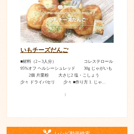
いもチーズだんご
■材料（2～3人分） コレステロール
95%オフ ヘルシーシュレッド 30g じゃがいも
2個 片栗粉 大さじ2 塩・こしょう
少々 ドライパセリ 少々 ■作り方 1. じゃ...
1
レシピ動画検索