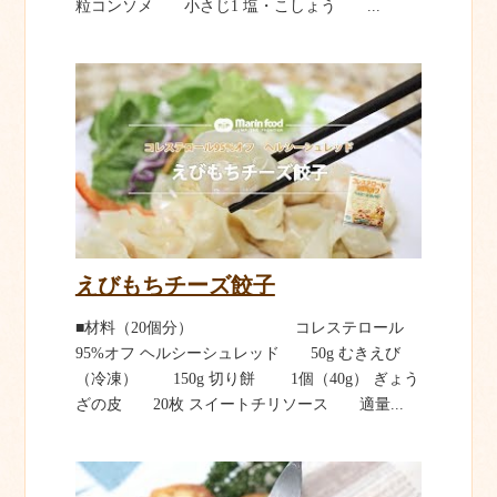
粒コンソメ 小さじ1 塩・こしょう ...
えびもちチーズ餃子
■材料（20個分） コレステロール
95%オフ ヘルシーシュレッド 50g むきえび
（冷凍） 150g 切り餅 1個（40g） ぎょう
ざの皮 20枚 スイートチリソース 適量...