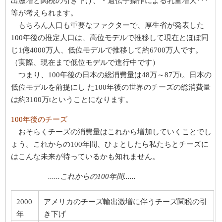
出激増と関税の引き下げ、・遺伝子操作による乳量増大･･･
等が考えられます。
もちろん人口も重要なファクターで、厚生省が発表した
100年後の推定人口は、高位モデルで推移して現在とほぼ同
じ1億4000万人、低位モデルで推移して約6700万人です。
（実際、現在まで低位モデルで進行中です）
つまり、100年後の日本の総消費量は48万～87万t。日本の
低位モデルを前提にし た100年後の世界のチーズの総消費量
は約3100万tということになります。
100年後のチーズ
おそらくチーズの消費量はこれから増加していくことでし
ょう。これからの100年間、ひょとしたら私たちとチーズに
はこんな未来が待っているかも知れません。
......これからの100年間......
2000
アメリカのチーズ輸出激増に伴うチーズ関税の引
年
き下げ