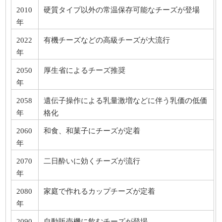
2010
硬質タイプ以外の常温保存可能なチーズが登場
年
2022
有機チーズなどの高級チーズが大流行
年
2050
厚生省によるチーズ推奨
年
2058
遺伝子操作による乳量激増などに伴う乳価の低価
年
格化
2060
和食、和菓子にチーズが定着
年
2070
二日酔いに効くチーズが流行
年
2080
家庭で作れるカップチーズが定着
年
2090
自動販売機に飲むチーズが登場