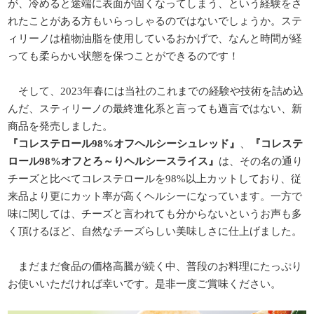
が、冷めると途端に表面が固くなってしまう、という経験をさ
れたことがある方もいらっしゃるのではないでしょうか。ステ
ィリーノは植物油脂を使用しているおかげで、なんと時間が経
っても柔らかい状態を保つことができるのです！
そして、2023年春には当社のこれまでの経験や技術を詰め込
んだ、スティリーノの最終進化系と言っても過言ではない、新
商品を発売しました。
『コレステロール98%オフヘルシーシュレッド』
、
『コレステ
ロール98%オフとろ～りヘルシースライス』
は、その名の通り
チーズと比べてコレステロールを98%以上カットしており、従
来品より更にカット率が高くヘルシーになっています。一方で
味に関しては、チーズと言われても分からないというお声も多
く頂けるほど、自然なチーズらしい美味しさに仕上げました。
まだまだ食品の価格高騰が続く中、普段のお料理にたっぷり
お使いいただければ幸いです。是非一度ご賞味ください。