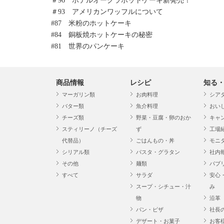
＃96 ホテルオークラホットケーキ新発売！
＃93 アメリカンワッフルについて
#87 米粉のホットケーキ
#84 銅板焼ホットケーキの秘密
#81 世界のパンケーキ
商品情報
レシピ
知る
マーガリン類
お肉料理
シア
バター類
魚介料理
おい
チーズ類
野菜・豆腐・卵のおか
キャ
スティリーノ（チーズ
ず
工場
代替品）
ごはんもの・丼
モニ
シリアル類
パスタ・グラタン
社内
その他
麺類
パブ
すべて
サラダ
安心
スープ・シチュー・汁
み
物
沿革
パン・ピザ
社長
デザート・お菓子
お客