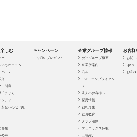
・楽しむ
キャンペーン
企業グループ情報
お客様
ター
今月のプレゼント
会社グループ概要
お問い
しいものコラム
事業所案内
Q&A
ンペーン
沿革
お客様
紹介
CSR・コンプライアン
ター制度
ス
報「まりん」
法人のお客様へ
リシティ
採用情報
・安全への取り組
福利厚生
社員教育
クラブ活動
の部屋
フェニックス休暇
様の声
工場紹介