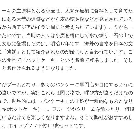
ケーキの主原料となる小麦は、人間が最初に食料として育てた
中にある大昔の遺跡などから麦の穂や粒などが発見されている
方から西アジアのイラン周辺と考えられています）。今から一
いたのです。当時の人々は小麦を粉にして水で練り、石の上で
文献に登場したのは、明治17年です。海外の書物を日本の文
に「薄餅」として紹介されたのが始まりと言われています。こ
トの食堂で「ハットケーキ」という名前で登場しました。そし
キ」と名付けられるようになりました。
キがブームとなり、多くのパンケーキ専門店を目にするように
の違いですが、実はこれらは同じ物で、呼び方が違うだけなの
方で、世界的には「パンケーキ」の呼称が一般的なものとなり
ーキ(ホットケーキ）」。フルーツやクリームを飾ったり、何段
ているだけでも楽しくなりますよね。そこで弊社がおすすめし
ル、ホイップソフト付）3食セットです。