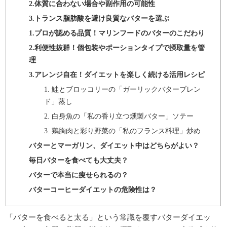
2.体質に合わない場合や副作用の可能性
3.トランス脂肪酸を避け良質なバターを選ぶ
1.プロが認める品質！マリンフードのバターのこだわり
2.利便性抜群！個包装やポーションタイプで摂取量を管
理
3.アレンジ自在！ダイエットを楽しく続ける活用レシピ
1. 鮭とブロッコリーの「ガーリックバターブレン
ド」蒸し
2. 白身魚の「私の香り立つ燻製バター」ソテー
3. 鶏胸肉と彩り野菜の「私のフランス料理」炒め
バターとマーガリン、ダイエット中はどちらがよい？
毎日バターを食べても大丈夫？
バターで本当に痩せられるの？
バターコーヒーダイエットの危険性は？
「バターを食べると太る」という常識を覆すバターダイエッ