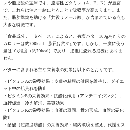
ンや脂肪酸の宝庫です。脂溶性ビタミン（A、E、K）が豊富
で、これらは油と一緒にとることで吸収率が高まります。ま
た、脂肪燃焼を助ける「共役リノール酸」が含まれている点も
大きな特徴です。
「食品成分データベース」によると、有塩バター100gあたりの
カロリーは約700kcal、脂質は約81gです。しかし、一度に使う
量は10g程度（約70kcal）であり、過度に恐れる必要はありま
せん。
バターに含まれる主な栄養素の効果は以下のとおりです。
・ビタミンAの栄養効果：皮膚や粘膜の健康を維持し、ダイエ
ット中の肌荒れを防止
・ビタミンEの栄養効果：抗酸化作用（アンチエイジング）、
血行促進・冷え解消、美容効果
・ビタミンKの栄養効果：血液の凝固、骨の形成、血管の硬化
防止
・酪酸（短鎖脂肪酸）の栄養効果：腸内環境を整え、代謝をス