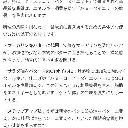
み、特に「グラスフェッドバターダイエット」で推奨される高
品質な脂質は、エネルギー消費を促す「バターダイエットの効
果」を最大化させます。
料理の風味を損なわず、健康的に置き換えるための具体的な使
い分けは以下のとおりです。
・マーガリンをバターに代用
：安価なマーガリンを選びがちだ
が、添加物の少ない本物のバターに置き換えることで、満足感
が高まり、結果的に食べすぎを防げる。
・サラダ油をバター＋MCTオイルに
：炒め物には加熱に強いバ
ターを使い、仕上げや「バターコーヒーダイエット」にはMCT
オイルを少量加える。この組み合わせは相乗効果を生み、脂肪
をエネルギーとして燃やす「ケトン体」の生成を強力にサポー
トする。
・ステップアップ法
：まずは朝食のパンに塗る油をバターに変
え、次に料理の油をバターに変える、といった段階的な置き換
えが味覚を慣らすコツ。