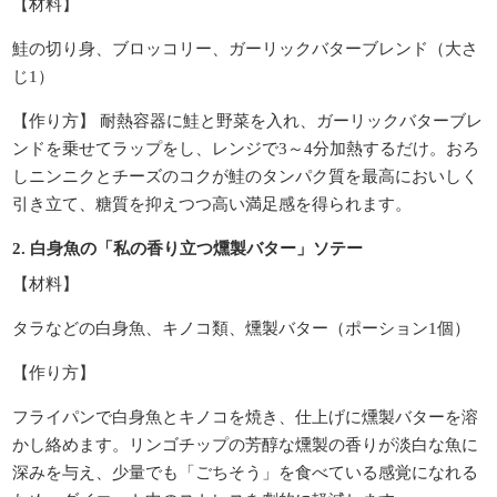
【材料】
鮭の切り身、ブロッコリー、ガーリックバターブレンド（大さ
じ1）
【作り方】 耐熱容器に鮭と野菜を入れ、ガーリックバターブレ
ンドを乗せてラップをし、レンジで3～4分加熱するだけ。おろ
しニンニクとチーズのコクが鮭のタンパク質を最高においしく
引き立て、糖質を抑えつつ高い満足感を得られます。
2. 白身魚の「私の香り立つ燻製バター」ソテー
【材料】
タラなどの白身魚、キノコ類、燻製バター（ポーション1個）
【作り方】
フライパンで白身魚とキノコを焼き、仕上げに燻製バターを溶
かし絡めます。リンゴチップの芳醇な燻製の香りが淡白な魚に
深みを与え、少量でも「ごちそう」を食べている感覚になれる