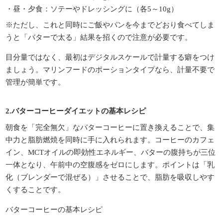
・昼・夕食：ソテーやドレッシングに（各5～10g）
※ただし、これと同時にご飯やパンを今までどおり食べてしま
うと「バターで太る」結果を招くので注意が必要です。
目分量ではなく、最初はデジタルスケールで計量する癖をつけ
ましょう。マリンフードのポーションタイプなら、計量不要で
管理が簡単です。
2.バターコーヒーダイエットの基本レシピ
朝食を「完全無欠」なバターコーヒーに置き換えることで、集
中力と脂肪燃焼を同時に手に入れられます。コーヒーのカフェ
イン、MCTオイルの即効性エネルギー、バターの腹持ちが三位
一体となり、午前中の空腹感をゼロにします。ポイントは「乳
化（ブレンダーで混ぜる）」させることで、脂肪を吸収しやす
くすることです。
バターコーヒーの基本レシピ