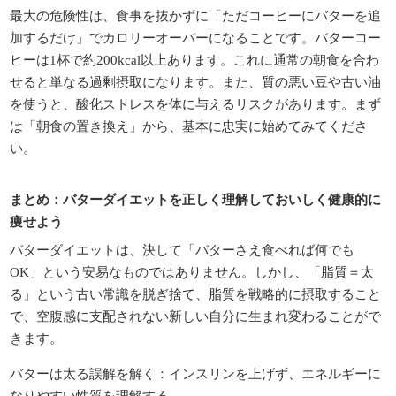
最大の危険性は、食事を抜かずに「ただコーヒーにバターを追
加するだけ」でカロリーオーバーになることです。バターコー
ヒーは1杯で約200kcal以上あります。これに通常の朝食を合わ
せると単なる過剰摂取になります。また、質の悪い豆や古い油
を使うと、酸化ストレスを体に与えるリスクがあります。まず
は「朝食の置き換え」から、基本に忠実に始めてみてくださ
い。
まとめ：バターダイエットを正しく理解しておいしく健康的に
痩せよう
バターダイエットは、決して「バターさえ食べれば何でも
OK」という安易なものではありません。しかし、「脂質＝太
る」という古い常識を脱ぎ捨て、脂質を戦略的に摂取すること
で、空腹感に支配されない新しい自分に生まれ変わることがで
きます。
バターは太る誤解を解く：インスリンを上げず、エネルギーに