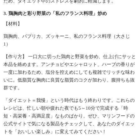
ため、ダイエット中のストレスを劇的に軽減します。
3. 鶏胸肉と彩り野菜の「私のフランス料理」炒め
【材料】
鶏胸肉、パプリカ、ズッキーニ、私のフランス料理（大さじ
1）
【作り方】 一口大に切った鶏肉と野菜を炒め、仕上げにサッと
本品を絡めます。アンチョビやエシャロット、ハーブの香りが
一度に加わるため、塩分を控えめにしても複雑でリッチな味わ
いに。低脂質な胸肉に良質な脂質のコクが加わり、腹持ちも抜
群です。
「ダイエット＝我慢」という時代はもう終わりです。これらの
レシピは、忙しい朝や疲れた夜でも5～10分で完成する「時
短・高栄養・高満足度」なものばかり。ぜひ、マリンフードの
公式サイトで気になる製品をチェックして、あなたのダイエッ
トを「おいしい楽しみ」に変えてみてください！