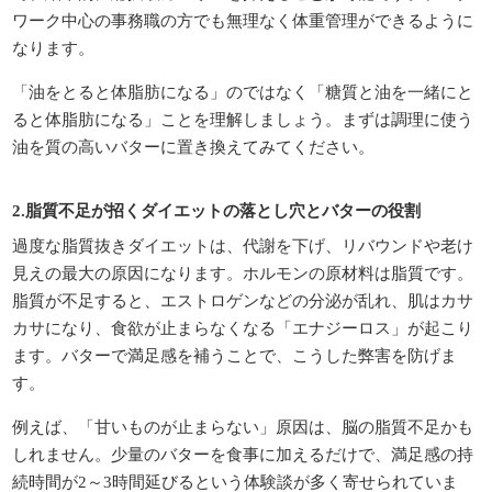
ワーク中心の事務職の方でも無理なく体重管理ができるように
なります。
「油をとると体脂肪になる」のではなく「糖質と油を一緒にと
ると体脂肪になる」ことを理解しましょう。まずは調理に使う
油を質の高いバターに置き換えてみてください。
2.脂質不足が招くダイエットの落とし穴とバターの役割
過度な脂質抜きダイエットは、代謝を下げ、リバウンドや老け
見えの最大の原因になります。ホルモンの原材料は脂質です。
脂質が不足すると、エストロゲンなどの分泌が乱れ、肌はカサ
カサになり、食欲が止まらなくなる「エナジーロス」が起こり
ます。バターで満足感を補うことで、こうした弊害を防げま
す。
例えば、「甘いものが止まらない」原因は、脳の脂質不足かも
しれません。少量のバターを食事に加えるだけで、満足感の持
続時間が2～3時間延びるという体験談が多く寄せられていま