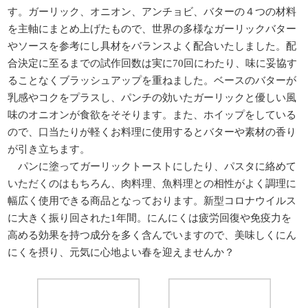
す。ガーリック、オニオン、アンチョビ、バターの４つの材料
を主軸にまとめ上げたもので、世界の多様なガーリックバター
やソースを参考にし具材をバランスよく配合いたしました。配
合決定に至るまでの試作回数は実に70回にわたり、味に妥協す
ることなくブラッシュアップを重ねました。ベースのバターが
乳感やコクをプラスし、パンチの効いたガーリックと優しい風
味のオニオンが食欲をそそります。また、ホイップをしている
ので、口当たりが軽くお料理に使用するとバターや素材の香り
が引き立ちます。
パンに塗ってガーリックトーストにしたり、パスタに絡めて
いただくのはもちろん、肉料理、魚料理との相性がよく調理に
幅広く使用できる商品となっております。新型コロナウイルス
に大きく振り回された1年間。にんにくは疲労回復や免疫力を
高める効果を持つ成分を多く含んでいますので、美味しくにん
にくを摂り、元気に心地よい春を迎えませんか？