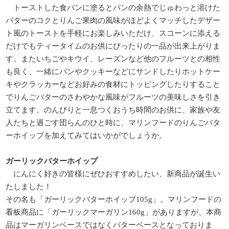
トーストした食パンに塗るとパンの余熱でじゅわっと溶けた
バターのコクとりんご果肉の風味がほどよくマッチしたデザー
ト風のトーストを手軽にお楽しみいただけ、スコーンに添える
だけでもティータイムのお供にぴったりの一品が出来上がりま
す。またいちごやキウイ、レーズンなど他のフルーツとの相性
も良く、一緒にパンやクッキーなどにサンドしたりホットケー
キやクラッカーなどお好みの食材にトッピングしたりすること
でりんごバターのさわやかな風味がフルーツの美味しさを引き
立てます。のんびりと一息つくおうち時間のお供に、家族や友
人たちと過ごす団らんのひと時に、マリンフードのりんごバタ
ーホイップを加えてみてはいかがでしょうか。
ガーリックバターホイップ
にんにく好きの皆様にぜひおすすめしたい、新商品が誕生い
たしました！
その名も「ガーリックバターホイップ105g」。マリンフードの
看板商品に「ガーリックマーガリン160g」がありますが、本商
品はマーガリンベースではなくバターベースとなっておりま