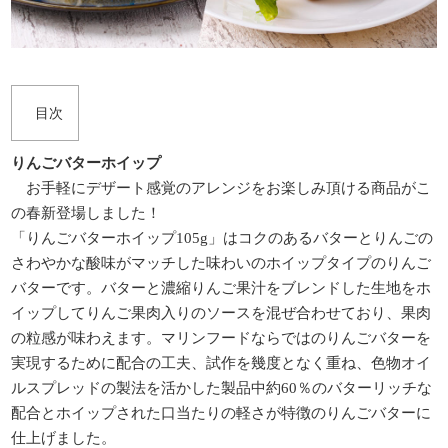
りんごバターホイップ
お手軽にデザート感覚のアレンジをお楽しみ頂ける商品がこ
の春新登場しました！
「りんごバターホイップ105g」はコクのあるバターとりんごの
さわやかな酸味がマッチした味わいのホイップタイプのりんご
バターです。バターと濃縮りんご果汁をブレンドした生地をホ
イップしてりんご果肉入りのソースを混ぜ合わせており、果肉
の粒感が味わえます。マリンフードならではのりんごバターを
実現するために配合の工夫、試作を幾度となく重ね、色物オイ
ルスプレッドの製法を活かした製品中約60％のバターリッチな
配合とホイップされた口当たりの軽さが特徴のりんごバターに
仕上げました。