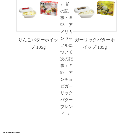
← 前
の記
事：＃
93 ア
メリカ
ンワッ
りんごバターホイッ
ガーリックバターホ
フルに
プ 105g
イップ 105g
ついて
次の記
事：＃
97 ア
ンチョ
ビガー
リック
バター
ブレン
ド →