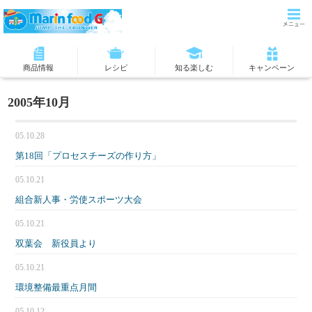
商品情報
レシピ
知る楽しむ
キャンペーン
2005年10月
05.10.28
第18回「プロセスチーズの作り方」
05.10.21
組合新人事・労使スポーツ大会
05.10.21
双葉会 新役員より
05.10.21
環境整備最重点月間
05.10.12