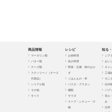
商品情報
レシピ
知る
マーガリン類
お肉料理
シア
バター類
魚介料理
おい
チーズ類
野菜・豆腐・卵のおか
キャ
スティリーノ（チーズ
ず
工場
代替品）
ごはんもの・丼
モニ
シリアル類
パスタ・グラタン
社内
その他
麺類
パブ
すべて
サラダ
安心
スープ・シチュー・汁
み
物
沿革