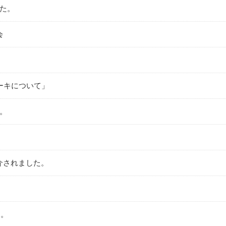
た。
会
ーキについて」
。
紹介されました。
た。