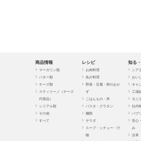
商品情報
レシピ
知る
マーガリン類
お肉料理
シア
バター類
魚介料理
おい
チーズ類
野菜・豆腐・卵のおか
キャ
スティリーノ（チーズ
ず
工場
代替品）
ごはんもの・丼
モニ
シリアル類
パスタ・グラタン
社内
その他
麺類
パブ
すべて
サラダ
安心
スープ・シチュー・汁
み
物
沿革