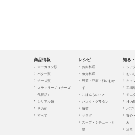
商品情報
レシピ
知る
マーガリン類
お肉料理
シア
バター類
魚介料理
おい
チーズ類
野菜・豆腐・卵のおか
キャ
スティリーノ（チーズ
ず
工場
代替品）
ごはんもの・丼
モニ
シリアル類
パスタ・グラタン
社内
その他
麺類
パブ
すべて
サラダ
安心
スープ・シチュー・汁
み
物
沿革