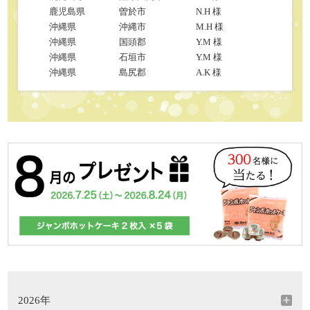
鹿児島県
曽於市
N.H 様
沖縄県
沖縄市
M.H 様
沖縄県
国頭郡
Y.M 様
沖縄県
石垣市
Y.M 様
沖縄県
島尻郡
A.K 様
2026年