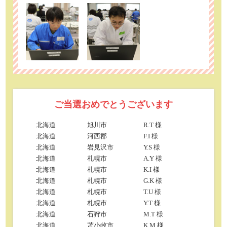
ご当選おめでとうございます
北海道
旭川市
R.T 様
北海道
河西郡
F.I 様
北海道
岩見沢市
Y.S 様
北海道
札幌市
A.Y 様
北海道
札幌市
K.I 様
北海道
札幌市
G.K 様
北海道
札幌市
T.U 様
北海道
札幌市
Y.T 様
北海道
石狩市
M.T 様
北海道
苫小牧市
K.M 様