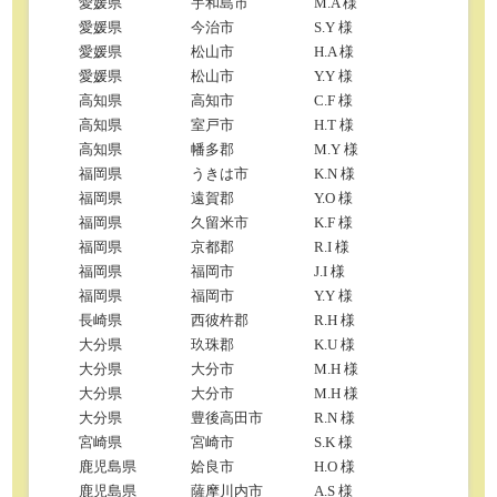
愛媛県
宇和島市
M.A 様
愛媛県
今治市
S.Y 様
愛媛県
松山市
H.A 様
愛媛県
松山市
Y.Y 様
高知県
高知市
C.F 様
高知県
室戸市
H.T 様
高知県
幡多郡
M.Y 様
福岡県
うきは市
K.N 様
福岡県
遠賀郡
Y.O 様
福岡県
久留米市
K.F 様
福岡県
京都郡
R.I 様
福岡県
福岡市
J.I 様
福岡県
福岡市
Y.Y 様
長崎県
西彼杵郡
R.H 様
大分県
玖珠郡
K.U 様
大分県
大分市
M.H 様
大分県
大分市
M.H 様
大分県
豊後高田市
R.N 様
宮崎県
宮崎市
S.K 様
鹿児島県
姶良市
H.O 様
鹿児島県
薩摩川内市
A.S 様