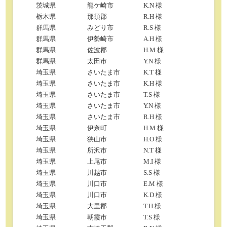
茨城県
龍ケ崎市
K.N 様
栃木県
那須郡
R.H 様
群馬県
みどり市
R.S 様
群馬県
伊勢崎市
A.H 様
群馬県
佐波郡
H.M 様
群馬県
太田市
Y.N 様
埼玉県
さいたま市
K.T 様
埼玉県
さいたま市
K.H 様
埼玉県
さいたま市
T.S 様
埼玉県
さいたま市
Y.N 様
埼玉県
さいたま市
R.H 様
埼玉県
伊奈町
H.M 様
埼玉県
狭山市
H.O 様
埼玉県
所沢市
N.T 様
埼玉県
上尾市
M.I 様
埼玉県
川越市
S.S 様
埼玉県
川口市
E.M 様
埼玉県
川口市
K.D 様
埼玉県
大里郡
T.H 様
埼玉県
朝霞市
T.S 様