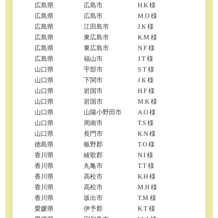
広島県
広島市
H.K 様
広島県
広島市
M.O 様
広島県
江田島市
J.K 様
広島県
東広島市
K.M 様
広島県
東広島市
N.F 様
広島県
福山市
J.T 様
山口県
宇部市
S.T 様
山口県
下関市
J.K 様
山口県
岩国市
H.F 様
山口県
岩国市
M.K 様
山口県
山陽小野田市
A.O 様
山口県
周南市
T.S 様
山口県
長門市
K.N 様
徳島県
板野郡
T.O 様
香川県
綾歌郡
N.I 様
香川県
丸亀市
T.T 様
香川県
高松市
K.H 様
香川県
高松市
M.H 様
香川県
坂出市
T.M 様
愛媛県
伊予郡
K.T 様