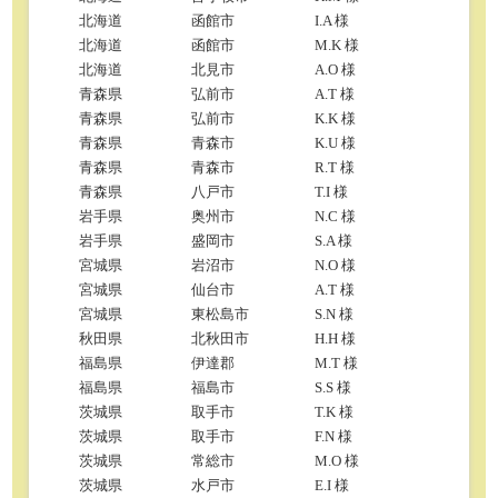
北海道
函館市
I.A 様
北海道
函館市
M.K 様
北海道
北見市
A.O 様
青森県
弘前市
A.T 様
青森県
弘前市
K.K 様
青森県
青森市
K.U 様
青森県
青森市
R.T 様
青森県
八戸市
T.I 様
岩手県
奥州市
N.C 様
岩手県
盛岡市
S.A 様
宮城県
岩沼市
N.O 様
宮城県
仙台市
A.T 様
宮城県
東松島市
S.N 様
秋田県
北秋田市
H.H 様
福島県
伊達郡
M.T 様
福島県
福島市
S.S 様
茨城県
取手市
T.K 様
茨城県
取手市
F.N 様
茨城県
常総市
M.O 様
茨城県
水戸市
E.I 様