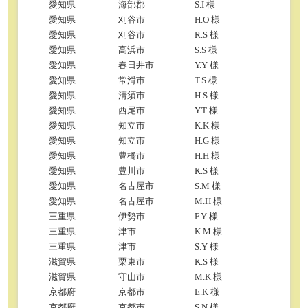
愛知県
海部郡
S.I 様
愛知県
刈谷市
H.O 様
愛知県
刈谷市
R.S 様
愛知県
高浜市
S.S 様
愛知県
春日井市
Y.Y 様
愛知県
常滑市
T.S 様
愛知県
清須市
H.S 様
愛知県
西尾市
Y.T 様
愛知県
知立市
K.K 様
愛知県
知立市
H.G 様
愛知県
豊橋市
H.H 様
愛知県
豊川市
K.S 様
愛知県
名古屋市
S.M 様
愛知県
名古屋市
M.H 様
三重県
伊勢市
F.Y 様
三重県
津市
K.M 様
三重県
津市
S.Y 様
滋賀県
栗東市
K.S 様
滋賀県
守山市
M.K 様
京都府
京都市
E.K 様
京都府
京都市
S.N 様