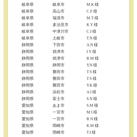
岐阜県
岐阜市
M.K 様
岐阜県
高山市
C.F 様
岐阜県
瑞浪市
M.T 様
岐阜県
多治見市
K.Y 様
岐阜県
中津川市
C.I 様
岐阜県
土岐市
T.N 様
静岡県
下田市
A.N 様
静岡県
焼津市
I.Y 様
静岡県
焼津市
R.M 様
静岡県
静岡市
Y.N 様
静岡県
磐田市
T.S 様
静岡県
磐田市
T.S 様
静岡県
磐田市
Y.K 様
静岡県
浜松市
A.I 様
静岡県
富士市
S.N 様
愛知県
あま市
S.M 様
愛知県
一宮市
M.I 様
愛知県
一宮市
R.N 様
愛知県
岡崎市
K.M 様
愛知県
岡崎市
T.I 様