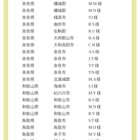
奈良県
磯城郡
M.M 様
奈良県
磯城郡
M.N 様
奈良県
橿原市
Y.I 様
奈良県
御所市
R.S 様
奈良県
生駒郡
R.U 様
奈良県
大和郡山市
H.A 様
奈良県
大和高田市
C.H 様
奈良県
奈良市
A.S 様
奈良県
奈良市
J.T 様
奈良県
奈良市
Y.T 様
奈良県
奈良市
Y.N 様
奈良県
北葛城郡
M.A 様
和歌山県
海南市
S.I 様
和歌山県
紀の川市
M.Y 様
和歌山県
和歌山市
K.S 様
和歌山県
和歌山市
M.N 様
和歌山県
和歌山市
R.Y 様
鳥取県
鳥取市
S.T 様
鳥取県
鳥取市
M.O 様
鳥取県
米子市
M.Y 様