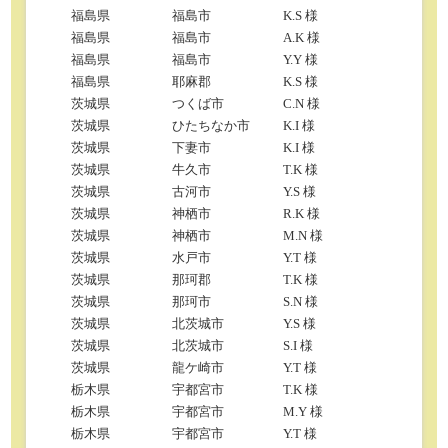
福島県
福島市
K.S 様
福島県
福島市
A.K 様
福島県
福島市
Y.Y 様
福島県
耶麻郡
K.S 様
茨城県
つくば市
C.N 様
茨城県
ひたちなか市
K.I 様
茨城県
下妻市
K.I 様
茨城県
牛久市
T.K 様
茨城県
古河市
Y.S 様
茨城県
神栖市
R.K 様
茨城県
神栖市
M.N 様
茨城県
水戸市
Y.T 様
茨城県
那珂郡
T.K 様
茨城県
那珂市
S.N 様
茨城県
北茨城市
Y.S 様
茨城県
北茨城市
S.I 様
茨城県
龍ケ崎市
Y.T 様
栃木県
宇都宮市
T.K 様
栃木県
宇都宮市
M.Y 様
栃木県
宇都宮市
Y.T 様