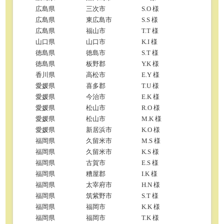
広島県
三次市
S.O 様
広島県
東広島市
S.S 様
広島県
福山市
T.T 様
山口県
山口市
K.I 様
徳島県
徳島市
S.T 様
徳島県
板野郡
Y.K 様
香川県
高松市
E.Y 様
愛媛県
喜多郡
T.U 様
愛媛県
今治市
E.K 様
愛媛県
松山市
R.O 様
愛媛県
松山市
M.K 様
愛媛県
新居浜市
K.O 様
福岡県
久留米市
M.S 様
福岡県
久留米市
K.S 様
福岡県
古賀市
E.S 様
福岡県
糟屋郡
I.K 様
福岡県
太宰府市
H.N 様
福岡県
筑紫野市
S.T 様
福岡県
福岡市
K.K 様
福岡県
福岡市
T.K 様