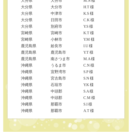
大分県
大分市
M.N 様
大分県
大分市
H.T 様
大分県
中津市
K.S 様
大分県
日田市
C.K 様
大分県
別府市
Y.S 様
宮崎県
宮崎市
K.T 様
宮崎県
小林市
Y.M 様
鹿児島県
姶良市
I.U 様
鹿児島県
鹿児島市
Y.T 様
鹿児島県
南さつま市
M.A 様
沖縄県
うるま市
C.N 様
沖縄県
宜野湾市
S.P 様
沖縄県
宮古島市
S.N 様
沖縄県
石垣市
Y.K 様
沖縄県
中頭郡
S.A 様
沖縄県
中頭郡
C.M 様
沖縄県
那覇市
S.I 様
沖縄県
那覇市
A.T 様