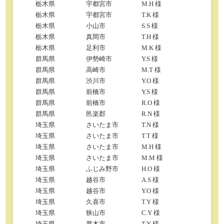
栃木県
宇都宮市
M.H 様
栃木県
宇都宮市
T.K 様
栃木県
小山市
S.S 様
栃木県
真岡市
T.H 様
栃木県
足利市
M.K 様
群馬県
伊勢崎市
Y.S 様
群馬県
高崎市
M.T 様
群馬県
渋川市
Y.O 様
群馬県
前橋市
Y.S 様
群馬県
前橋市
R.O 様
群馬県
邑楽郡
R.N 様
埼玉県
さいたま市
T.N 様
埼玉県
さいたま市
T.T 様
埼玉県
さいたま市
M.H 様
埼玉県
さいたま市
M.M 様
埼玉県
ふじみ野市
H.O 様
埼玉県
越谷市
A.S 様
埼玉県
越谷市
Y.O 様
埼玉県
久喜市
T.Y 様
埼玉県
狭山市
C.Y 様
埼玉県
厚木市
T.Y 様