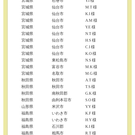
宮城県
石巻市
Y.I 様
宮城県
仙台市
M.T 様
宮城県
仙台市
K.I 様
宮城県
仙台市
A.M 様
宮城県
仙台市
Y.E 様
宮城県
仙台市
N.T 様
宮城県
仙台市
H.S 様
宮城県
仙台市
C.I 様
宮城県
仙台市
K.O 様
宮城県
東松島市
N.S 様
宮城県
富谷市
M.K 様
宮城県
名取市
M.G 様
秋田県
秋田市
A.T 様
秋田県
秋田市
T.S 様
秋田県
南秋田郡
G.K 様
秋田県
由利本荘市
S.O 様
山形県
米沢市
Y.Y 様
福島県
いわき市
K.F 様
福島県
いわき市
H.Y 様
福島県
石川郡
K.I 様
福島県
相馬市
R.T 様