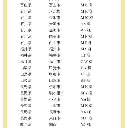
富山県
富山市
M.K 様
石川県
河北郡
M.K 様
石川県
金沢市
M.M 様
石川県
金沢市
Y.S 様
石川県
金沢市
A.S 様
石川県
能美市
M.N 様
石川県
白山市
M.F 様
福井県
福井市
M.S 様
福井県
福井市
T.F 様
福井県
福井市
C.W 様
山梨県
甲斐市
H.Y 様
山梨県
甲府市
H.I 様
山梨県
山梨市
S.S 様
長野県
伊那市
M.K 様
長野県
駒ヶ根市
M.Y 様
長野県
小諸市
Y.A 様
長野県
上田市
M.K 様
長野県
長野市
Y.K 様
長野県
東御市
M.H 様
岐阜県
関市
Y.N 様