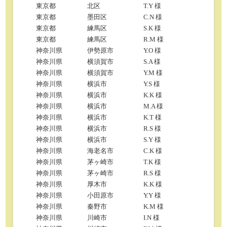
東京都
北区
T.Y 様
東京都
墨田区
C.N 様
東京都
練馬区
S.K 様
東京都
練馬区
R.M 様
神奈川県
伊勢原市
Y.O 様
神奈川県
横須賀市
S.A 様
神奈川県
横須賀市
Y.M 様
神奈川県
横浜市
Y.S 様
神奈川県
横浜市
K.K 様
神奈川県
横浜市
M.A 様
神奈川県
横浜市
K.T 様
神奈川県
横浜市
R.S 様
神奈川県
横浜市
S.Y 様
神奈川県
海老名市
C.K 様
神奈川県
茅ヶ崎市
T.K 様
神奈川県
茅ヶ崎市
R.S 様
神奈川県
厚木市
K.K 様
神奈川県
小田原市
Y.Y 様
神奈川県
秦野市
K.M 様
神奈川県
川崎市
I.N 様