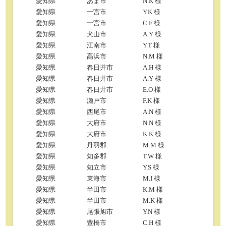
愛知県
あま市
N.K 様
愛知県
一宮市
Y.K 様
愛知県
一宮市
C.F 様
愛知県
犬山市
A.Y 様
愛知県
江南市
Y.T 様
愛知県
高浜市
N.M 様
愛知県
春日井市
A.H 様
愛知県
春日井市
A.Y 様
愛知県
春日井市
E.O 様
愛知県
瀬戸市
F.K 様
愛知県
西尾市
A.N 様
愛知県
大府市
N.N 様
愛知県
大府市
K.K 様
愛知県
丹羽郡
M.M 様
愛知県
知多郡
T.W 様
愛知県
知立市
Y.S 様
愛知県
東海市
M.I 様
愛知県
半田市
K.M 様
愛知県
半田市
M.K 様
愛知県
尾張旭市
Y.N 様
愛知県
豊橋市
C.H 様