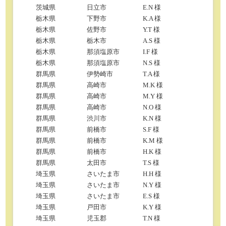
茨城県
日立市
E.N 様
栃木県
下野市
K.A 様
栃木県
佐野市
Y.T 様
栃木県
栃木市
A.S 様
栃木県
那須塩原市
I.F 様
栃木県
那須塩原市
N.S 様
群馬県
伊勢崎市
T.A 様
群馬県
高崎市
M.K 様
群馬県
高崎市
M.Y 様
群馬県
高崎市
N.O 様
群馬県
渋川市
K.N 様
群馬県
前橋市
S.F 様
群馬県
前橋市
K.M 様
群馬県
前橋市
H.K 様
群馬県
太田市
T.S 様
埼玉県
さいたま市
H.H 様
埼玉県
さいたま市
N.Y 様
埼玉県
さいたま市
E.S 様
埼玉県
戸田市
K.Y 様
埼玉県
児玉郡
T.N 様