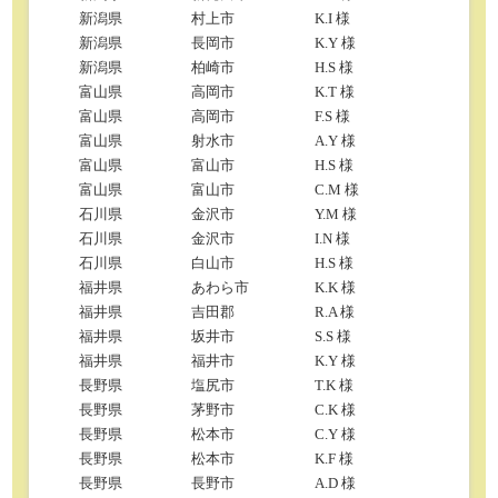
新潟県
村上市
K.I 様
新潟県
長岡市
K.Y 様
新潟県
柏崎市
H.S 様
富山県
高岡市
K.T 様
富山県
高岡市
F.S 様
富山県
射水市
A.Y 様
富山県
富山市
H.S 様
富山県
富山市
C.M 様
石川県
金沢市
Y.M 様
石川県
金沢市
I.N 様
石川県
白山市
H.S 様
福井県
あわら市
K.K 様
福井県
吉田郡
R.A 様
福井県
坂井市
S.S 様
福井県
福井市
K.Y 様
長野県
塩尻市
T.K 様
長野県
茅野市
C.K 様
長野県
松本市
C.Y 様
長野県
松本市
K.F 様
長野県
長野市
A.D 様