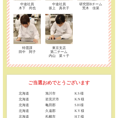
中途社員
中途社員
研究部Bチーム
木下 尚也
坂上 真衣子
荒木 佳菜
特需課
東京支店
田中 阿子
第二チーム
内山 菜々子
ご当選おめでとうございます
北海道
旭川市
K.S 様
北海道
岩見沢市
K.N 様
北海道
亀田郡
S.H 様
北海道
久遠郡
K.Y 様
北海道
札幌市
H.T 様