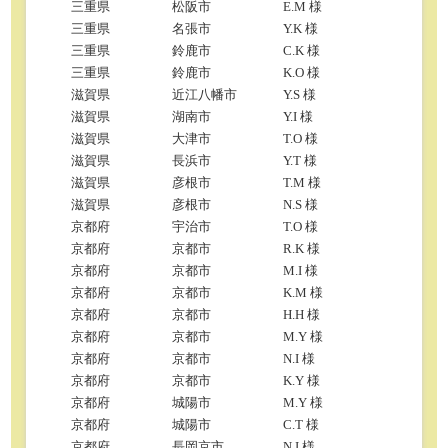
三重県
松阪市
E.M 様
三重県
名張市
Y.K 様
三重県
鈴鹿市
C.K 様
三重県
鈴鹿市
K.O 様
滋賀県
近江八幡市
Y.S 様
滋賀県
湖南市
Y.I 様
滋賀県
大津市
T.O 様
滋賀県
長浜市
Y.T 様
滋賀県
彦根市
T.M 様
滋賀県
彦根市
N.S 様
京都府
宇治市
T.O 様
京都府
京都市
R.K 様
京都府
京都市
M.I 様
京都府
京都市
K.M 様
京都府
京都市
H.H 様
京都府
京都市
M.Y 様
京都府
京都市
N.I 様
京都府
京都市
K.Y 様
京都府
城陽市
M.Y 様
京都府
城陽市
C.T 様
京都府
長岡京市
N.I 様