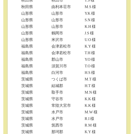
秋田県
秋田市
T.S 様
秋田県
由利本荘市
M.S 様
山形県
山形市
Y.K 様
山形県
山形市
S.N 様
山形県
山形市
K.H 様
山形県
鶴岡市
J.S 様
山形県
米沢市
U.O 様
福島県
会津若松市
K.Y 様
福島県
会津若松市
T.H 様
福島県
郡山市
Y.O 様
福島県
須賀川市
T.O 様
福島県
白河市
H.S 様
茨城県
つくば市
M.T 様
茨城県
結城郡
H.T 様
茨城県
取手市
M.N 様
茨城県
守谷市
K.K 様
茨城県
常陸大宮市
K.K 様
茨城県
水戸市
M.W 様
茨城県
水戸市
R.I 様
茨城県
筑西市
R.M 様
茨城県
那珂郡
K.Y 様