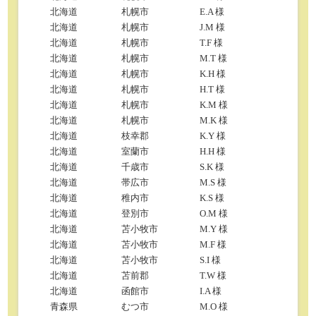
北海道
札幌市
E.A 様
北海道
札幌市
J.M 様
北海道
札幌市
T.F 様
北海道
札幌市
M.T 様
北海道
札幌市
K.H 様
北海道
札幌市
H.T 様
北海道
札幌市
K.M 様
北海道
札幌市
M.K 様
北海道
枝幸郡
K.Y 様
北海道
室蘭市
H.H 様
北海道
千歳市
S.K 様
北海道
帯広市
M.S 様
北海道
稚内市
K.S 様
北海道
登別市
O.M 様
北海道
苫小牧市
M.Y 様
北海道
苫小牧市
M.F 様
北海道
苫小牧市
S.I 様
北海道
苫前郡
T.W 様
北海道
函館市
I.A 様
青森県
むつ市
M.O 様