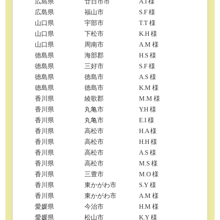
広島県
廿日市市
A.I 様
広島県
福山市
S.F 様
山口県
宇部市
T.T 様
山口県
下松市
K.H 様
山口県
周南市
A.M 様
徳島県
海部郡
H.S 様
徳島県
三好市
S.F 様
徳島県
徳島市
A.S 様
徳島県
徳島市
K.M 様
香川県
綾歌郡
M.M 様
香川県
丸亀市
Y.H 様
香川県
丸亀市
E.I 様
香川県
高松市
H.A 様
香川県
高松市
H.H 様
香川県
高松市
A.S 様
香川県
高松市
M.S 様
香川県
三豊市
M.O 様
香川県
東かがわ市
S.Y 様
香川県
東かがわ市
A.M 様
愛媛県
今治市
H.M 様
愛媛県
松山市
K.Y 様