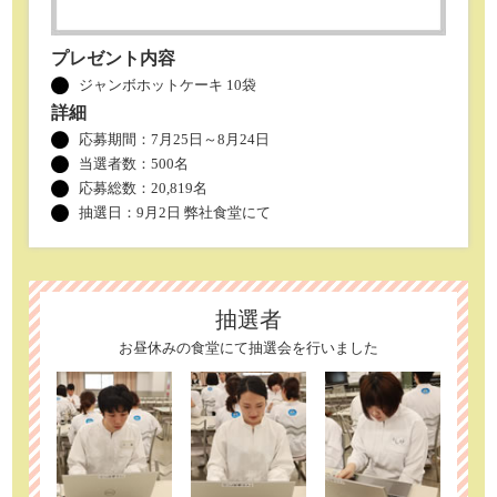
プレゼント内容
ジャンボホットケーキ 10袋
詳細
応募期間：7月25日～8月24日
当選者数：
500名
応募総数：20,819名
抽選日：9月2日 弊社食堂にて
抽選者
お昼休みの食堂にて抽選会を行いました