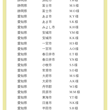
静岡県
浜松市
T.H 様
静岡県
富士市
M.S 様
静岡県
富士市
M.O 様
愛知県
あま市
K.Y 様
愛知県
あま市
S.K 様
愛知県
みよし市
K.H 様
愛知県
安城市
Y.M 様
愛知県
安城市
K.K 様
愛知県
一宮市
H.S 様
愛知県
一宮市
A.O 様
愛知県
春日井市
E.T 様
愛知県
春日井市
Y.N 様
愛知県
小牧市
S.S 様
愛知県
常滑市
S.O 様
愛知県
大府市
M.S 様
愛知県
大府市
A.K 様
愛知県
丹羽郡
W.I 様
愛知県
田原市
M.M 様
愛知県
東海市
Y.T 様
愛知県
日進市
N.K 様
愛知県
半田市
S.H 様