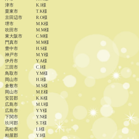
津市
K.I様
栗東市
T.K様
京田辺市
R.O様
堺市
M.K様
吹田市
M.M様
東大阪市
C.M様
門真市
M.M様
豊中市
H.S様
神戸市
M.Y様
伊丹市
Y.A様
三田市
C.I様
鳥取市
Y.M様
岡山市
H.I様
倉敷市
M.S様
岡山市
M.E様
安芸郡
K.K様
広島市
M.U様
広島市
Y.Y様
下関市
Y.N様
玖珂郡
S.T様
高松市
I.I様
粕屋郡
Y.I様