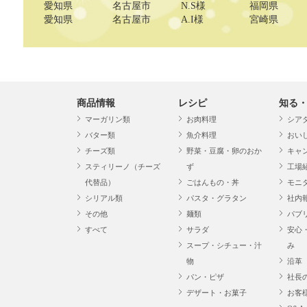
愛知県
名古屋市
N.S様
福岡県
愛知県
名古屋市
A.I様
宮崎県
商品情報
レシピ
知る
マーガリン類
お肉料理
シア
バター類
魚介料理
おい
チーズ類
野菜・豆腐・卵のおか
キャ
スティリーノ（チーズ
ず
工場
代替品）
ごはんもの・丼
モニ
シリアル類
パスタ・グラタン
社内
その他
麺類
パブ
すべて
サラダ
安心
スープ・シチュー・汁
み
物
沿革
パン・ピザ
社長
デザート・お菓子
お客