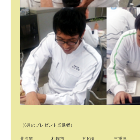
（6月のプレゼント当選者）
北海道
札幌市
H.K様
三重県