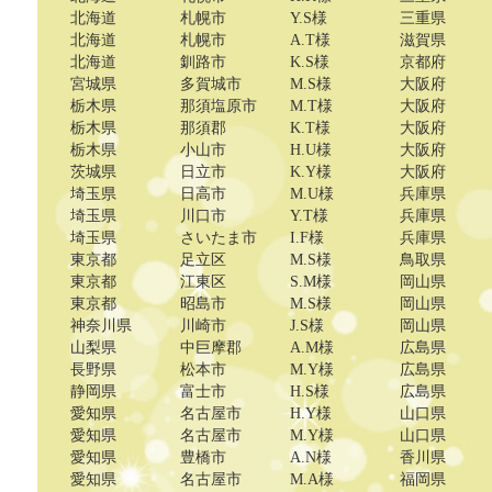
北海道
札幌市
Y.S様
三重県
北海道
札幌市
A.T様
滋賀県
北海道
釧路市
K.S様
京都府
宮城県
多賀城市
M.S様
大阪府
栃木県
那須塩原市
M.T様
大阪府
栃木県
那須郡
K.T様
大阪府
栃木県
小山市
H.U様
大阪府
茨城県
日立市
K.Y様
大阪府
埼玉県
日高市
M.U様
兵庫県
埼玉県
川口市
Y.T様
兵庫県
埼玉県
さいたま市
I.F様
兵庫県
東京都
足立区
M.S様
鳥取県
東京都
江東区
S.M様
岡山県
東京都
昭島市
M.S様
岡山県
神奈川県
川崎市
J.S様
岡山県
山梨県
中巨摩郡
A.M様
広島県
長野県
松本市
M.Y様
広島県
静岡県
富士市
H.S様
広島県
愛知県
名古屋市
H.Y様
山口県
愛知県
名古屋市
M.Y様
山口県
愛知県
豊橋市
A.N様
香川県
愛知県
名古屋市
M.A様
福岡県