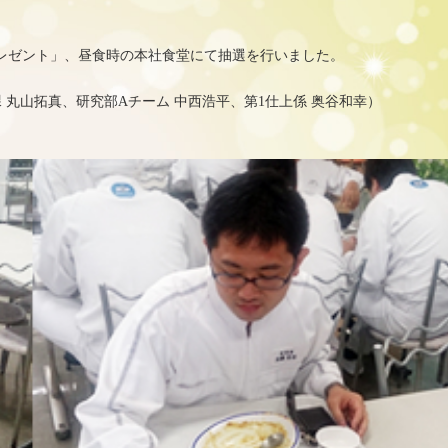
レゼント」、昼食時の本社食堂にて抽選を行いました。
丸山拓真、研究部Aチーム 中西浩平、第1仕上係 奥谷和幸）