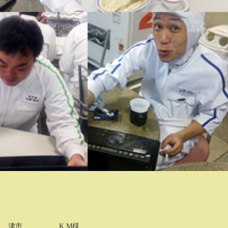
津市
K.M様