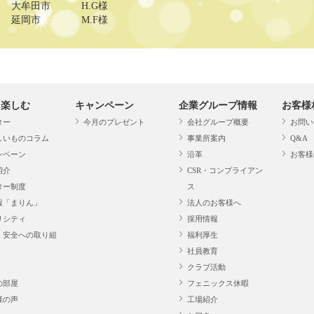
大牟田市
H.G様
延岡市
M.F様
・楽しむ
キャンペーン
企業グループ情報
お客様
ター
今月のプレゼント
会社グループ概要
お問い
しいものコラム
事業所案内
Q&A
ンペーン
沿革
お客様
紹介
CSR・コンプライアン
ター制度
ス
報「まりん」
法人のお客様へ
リシティ
採用情報
・安全への取り組
福利厚生
社員教育
クラブ活動
の部屋
フェニックス休暇
様の声
工場紹介