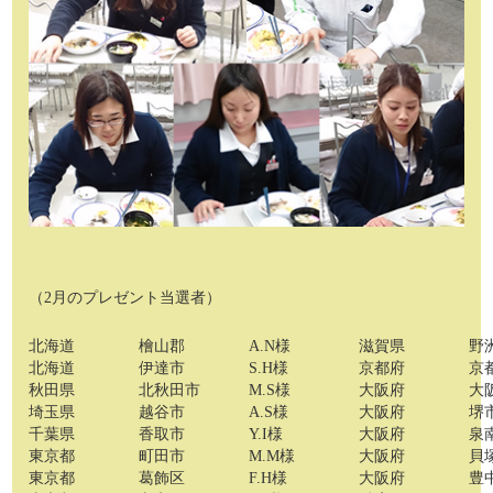
（2月のプレゼント当選者）
北海道
檜山郡
A.N様
滋賀県
野
北海道
伊達市
S.H様
京都府
京
秋田県
北秋田市
M.S様
大阪府
大
埼玉県
越谷市
A.S様
大阪府
堺
千葉県
香取市
Y.I様
大阪府
泉
東京都
町田市
M.M様
大阪府
貝
東京都
葛飾区
F.H様
大阪府
豊