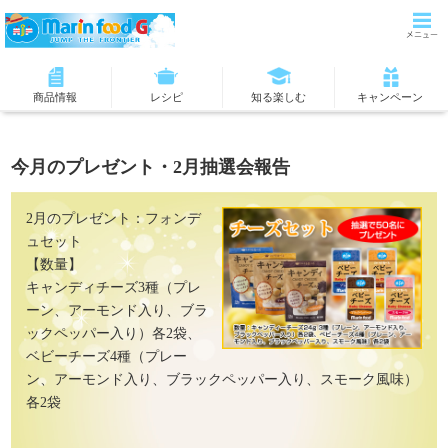
商品情報
レシピ
知る楽しむ
キャンペーン
今月のプレゼント・2月抽選会報告
2月のプレゼント：フォンデ
ュセット
【数量】
キャンディチーズ3種（プレ
ーン、アーモンド入り、ブラ
ックペッパー入り）各2袋、
ベビーチーズ4種（プレー
ン、アーモンド入り、ブラックペッパー入り、スモーク風味）
各2袋