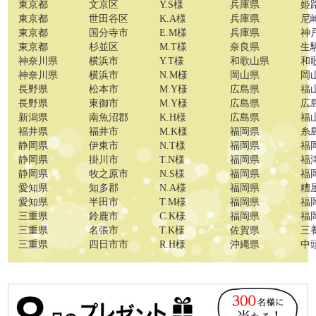
東京都
文京区
Y.S様
兵庫県
姫
東京都
世田谷区
K.A様
兵庫県
尼
東京都
国分寺市
E.M様
兵庫県
神
東京都
杉並区
M.T様
奈良県
生
神奈川県
横浜市
Y.T様
和歌山県
和
神奈川県
横浜市
N.M様
岡山県
岡
長野県
松本市
M.Y様
広島県
福
長野県
東御市
M.Y様
広島県
広
新潟県
南魚沼郡
K.H様
広島県
福
福井県
福井市
M.K様
福岡県
糸
静岡県
伊東市
N.T様
福岡県
福
静岡県
掛川市
T.N様
福岡県
福
静岡県
牧之原市
N.S様
福岡県
福
愛知県
知多郡
N.A様
福岡県
糟
愛知県
半田市
T.M様
福岡県
福
三重県
鈴鹿市
C.K様
福岡県
福
三重県
名張市
T.K様
佐賀県
三
三重県
四日市市
R.H様
沖縄県
中