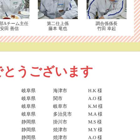
部Aチーム主任
第二仕上係
調合係係長
安田 善信
藤本 竜也
竹田 幸起
でとうございます
岐阜県
海津市
H.K 様
岐阜県
関市
A.O 様
岐阜県
岐阜市
K.M 様
岐阜県
多治見市
M.A 様
静岡県
掛川市
M.S 様
静岡県
焼津市
M.Y 様
静岡県
焼津市
A.O 様