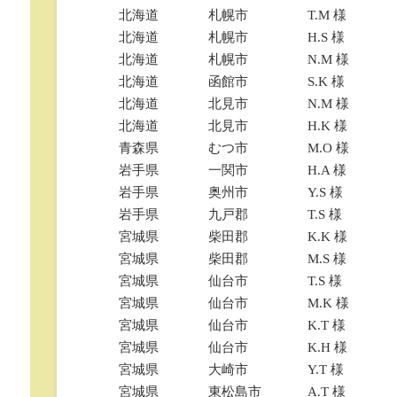
北海道
札幌市
T.M 様
北海道
札幌市
H.S 様
北海道
札幌市
N.M 様
北海道
函館市
S.K 様
北海道
北見市
N.M 様
北海道
北見市
H.K 様
青森県
むつ市
M.O 様
岩手県
一関市
H.A 様
岩手県
奥州市
Y.S 様
岩手県
九戸郡
T.S 様
宮城県
柴田郡
K.K 様
宮城県
柴田郡
M.S 様
宮城県
仙台市
T.S 様
宮城県
仙台市
M.K 様
宮城県
仙台市
K.T 様
宮城県
仙台市
K.H 様
宮城県
大崎市
Y.T 様
宮城県
東松島市
A.T 様