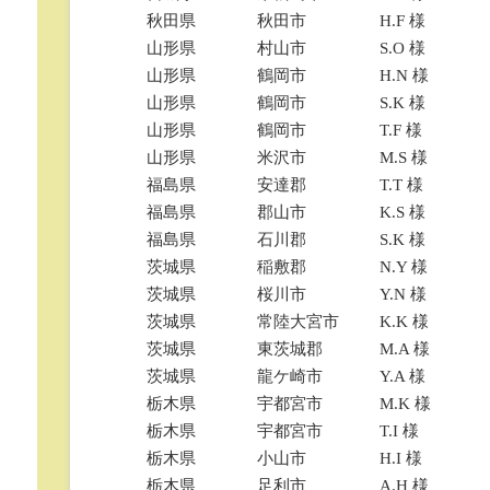
秋田県
秋田市
H.F 様
山形県
村山市
S.O 様
山形県
鶴岡市
H.N 様
山形県
鶴岡市
S.K 様
山形県
鶴岡市
T.F 様
山形県
米沢市
M.S 様
福島県
安達郡
T.T 様
福島県
郡山市
K.S 様
福島県
石川郡
S.K 様
茨城県
稲敷郡
N.Y 様
茨城県
桜川市
Y.N 様
茨城県
常陸大宮市
K.K 様
茨城県
東茨城郡
M.A 様
茨城県
龍ケ崎市
Y.A 様
栃木県
宇都宮市
M.K 様
栃木県
宇都宮市
T.I 様
栃木県
小山市
H.I 様
栃木県
足利市
A.H 様