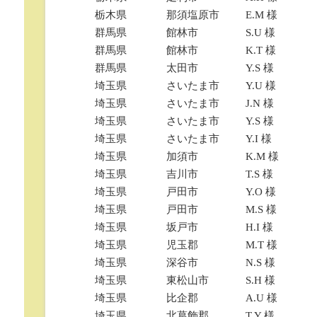
栃木県
那須塩原市
E.M 様
群馬県
館林市
S.U 様
群馬県
館林市
K.T 様
群馬県
太田市
Y.S 様
埼玉県
さいたま市
Y.U 様
埼玉県
さいたま市
J.N 様
埼玉県
さいたま市
Y.S 様
埼玉県
さいたま市
Y.I 様
埼玉県
加須市
K.M 様
埼玉県
吉川市
T.S 様
埼玉県
戸田市
Y.O 様
埼玉県
戸田市
M.S 様
埼玉県
坂戸市
H.I 様
埼玉県
児玉郡
M.T 様
埼玉県
深谷市
N.S 様
埼玉県
東松山市
S.H 様
埼玉県
比企郡
A.U 様
埼玉県
北葛飾郡
T.Y 様