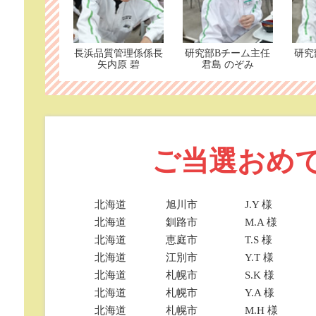
長浜品質管理係係長
研究部Bチーム主任
研究
矢内原 碧
君島 のぞみ
ご当選おめ
北海道
旭川市
J.Y 様
北海道
釧路市
M.A 様
北海道
恵庭市
T.S 様
北海道
江別市
Y.T 様
北海道
札幌市
S.K 様
北海道
札幌市
Y.A 様
北海道
札幌市
M.H 様