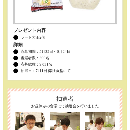
プレゼント内容
ラード大王2個
詳細
応募期間：5月25日～6月24日
当選者数：
300名
応募総数：9,031名
抽選日：7月1日 弊社食堂にて
抽選者
お昼休みの食堂にて抽選会を行いました