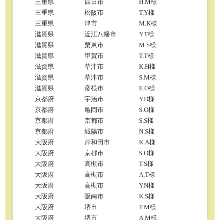
三重県
四日市
H.M様
三重県
松阪市
T.Y様
三重県
津市
M.K様
滋賀県
近江八幡市
Y.T様
滋賀県
栗東市
M.S様
滋賀県
甲賀市
T.T様
滋賀県
草津市
K.H様
滋賀県
草津市
S.M様
滋賀県
彦根市
E.O様
京都府
宇治市
Y.D様
京都府
亀岡市
S.O様
京都府
京都市
S.S様
京都府
城陽市
N.S様
大阪府
岸和田市
K.A様
大阪府
京都市
S.O様
大阪府
高槻市
T.S様
大阪府
高槻市
A.T様
大阪府
高槻市
Y.N様
大阪府
阪南市
K.S様
大阪府
堺市
T.M様
大阪府
堺市
A.M様