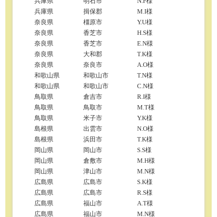
兵庫県
明石市
N.F様
兵庫県
揖保郡
M.I様
奈良県
橿原市
Y.U様
奈良県
香芝市
H.S様
奈良県
香芝市
E.N様
奈良県
大和郡
T.K様
奈良県
奈良市
A.O様
和歌山県
和歌山市
T.N様
和歌山県
和歌山市
C.N様
鳥取県
倉吉市
R.I様
鳥取県
鳥取市
M.T様
鳥取県
米子市
Y.K様
島根県
出雲市
N.O様
島根県
浜田市
T.K様
岡山県
岡山市
S.S様
岡山県
倉敷市
M.H様
岡山県
津山市
M.N様
広島県
広島市
S.K様
広島県
広島市
R.S様
広島県
福山市
A.T様
広島県
福山市
M.N様