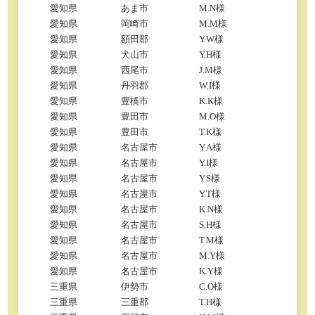
愛知県
あま市
M.N様
愛知県
岡崎市
M.M様
愛知県
額田郡
Y.W様
愛知県
犬山市
Y.H様
愛知県
西尾市
J.M様
愛知県
丹羽郡
W.I様
愛知県
豊橋市
K.K様
愛知県
豊田市
M.O様
愛知県
豊田市
T.K様
愛知県
名古屋市
Y.A様
愛知県
名古屋市
Y.I様
愛知県
名古屋市
Y.S様
愛知県
名古屋市
Y.T様
愛知県
名古屋市
K.N様
愛知県
名古屋市
S.H様
愛知県
名古屋市
T.M様
愛知県
名古屋市
M.Y様
愛知県
名古屋市
K.Y様
三重県
伊勢市
C.O様
三重県
三重郡
T.H様