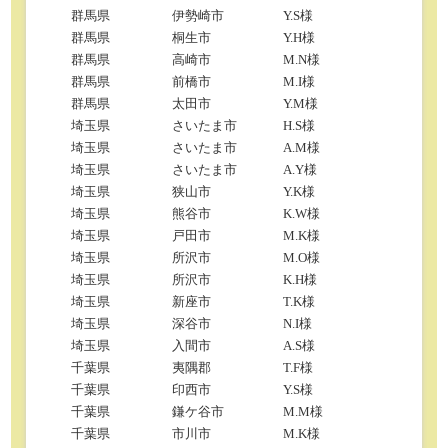
群馬県
伊勢崎市
Y.S様
群馬県
桐生市
Y.H様
群馬県
高崎市
M.N様
群馬県
前橋市
M.I様
群馬県
太田市
Y.M様
埼玉県
さいたま市
H.S様
埼玉県
さいたま市
A.M様
埼玉県
さいたま市
A.Y様
埼玉県
狭山市
Y.K様
埼玉県
熊谷市
K.W様
埼玉県
戸田市
M.K様
埼玉県
所沢市
M.O様
埼玉県
所沢市
K.H様
埼玉県
新座市
T.K様
埼玉県
深谷市
N.I様
埼玉県
入間市
A.S様
千葉県
夷隅郡
T.F様
千葉県
印西市
Y.S様
千葉県
鎌ケ谷市
M.M様
千葉県
市川市
M.K様