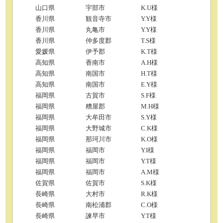
山口県
宇部市
K.U様
香川県
観音寺市
Y.Y様
香川県
丸亀市
Y.Y様
香川県
仲多度郡
T.S様
愛媛県
伊予郡
K.T様
高知県
香南市
A.H様
高知県
南国市
H.T様
高知県
南国市
E.Y様
福岡県
古賀市
S.F様
福岡県
糟屋郡
M.H様
福岡県
大牟田市
S.Y様
福岡県
大野城市
C.K様
福岡県
那珂川市
K.O様
福岡県
福岡市
Y.I様
福岡県
福岡市
Y.T様
福岡県
福岡市
A.M様
佐賀県
佐賀市
S.K様
長崎県
大村市
R.K様
長崎県
南松浦郡
C.O様
長崎県
諫早市
Y.T様