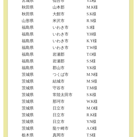
宮城県
仙台市
Y.D様
秋田県
山本郡
M.K様
秋田県
大館市
S.K様
山形県
米沢市
R.S様
福島県
いわき市
S.I様
福島県
いわき市
Y.H様
福島県
いわき市
K.Y様
福島県
いわき市
T.W様
福島県
岩瀬郡
T.O様
福島県
岩瀬郡
S.S様
福島県
郡山市
Y.K様
茨城県
つくば市
M.N様
茨城県
結城市
M.S様
茨城県
守谷市
T.M様
茨城県
常陸太田市
S.K様
茨城県
那珂市
W.K様
茨城県
日立市
M.O様
茨城県
日立市
R.K様
茨城県
日立市
Y.N様
茨城県
龍ケ崎市
A.O様
栃木県
真岡市
T.S様