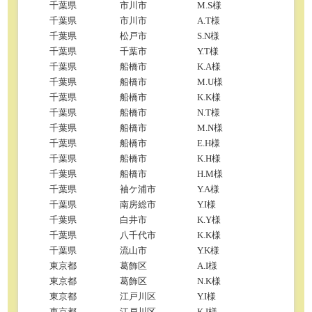
千葉県
市川市
M.S様
千葉県
市川市
A.T様
千葉県
松戸市
S.N様
千葉県
千葉市
Y.T様
千葉県
船橋市
K.A様
千葉県
船橋市
M.U様
千葉県
船橋市
K.K様
千葉県
船橋市
N.T様
千葉県
船橋市
M.N様
千葉県
船橋市
E.H様
千葉県
船橋市
K.H様
千葉県
船橋市
H.M様
千葉県
袖ケ浦市
Y.A様
千葉県
南房総市
Y.I様
千葉県
白井市
K.Y様
千葉県
八千代市
K.K様
千葉県
流山市
Y.K様
東京都
葛飾区
A.I様
東京都
葛飾区
N.K様
東京都
江戸川区
Y.I様
東京都
江戸川区
K.I様