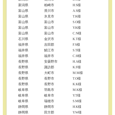
新潟県
柏崎市
H.S様
富山県
滑川市
A.S様
富山県
氷見市
T.K様
富山県
富山市
S.O様
富山県
富山市
Y.K様
富山県
富山市
C.N様
石川県
金沢市
K.T様
福井県
吉田郡
F.S様
福井県
鯖江市
S.T様
福井県
福井市
C.H様
長野県
安曇野市
H.A様
長野県
諏訪郡
K.F様
長野県
大町市
M.M様
長野県
長野市
T.O様
長野県
長野市
K.K様
岐阜県
羽島市
M.K様
岐阜県
岐阜市
Y.T様
岐阜県
瑞穂市
S.M様
静岡県
静岡市
H.K様
静岡県
田方郡
Y.W様