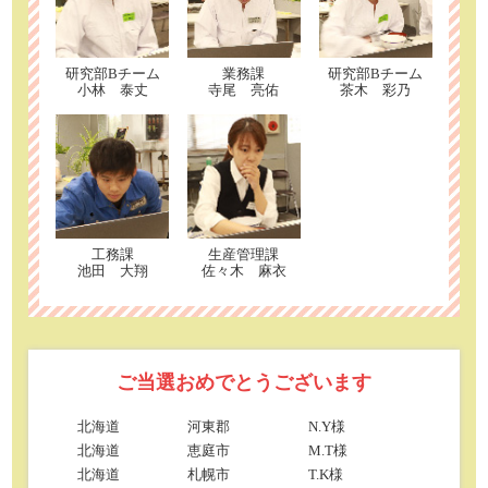
研究部Bチーム
業務課
研究部Bチーム
小林 泰丈
寺尾 亮佑
茶木 彩乃
工務課
生産管理課
池田 大翔
佐々木 麻衣
ご当選おめでとうございます
北海道
河東郡
N.Y様
北海道
恵庭市
M.T様
北海道
札幌市
T.K様