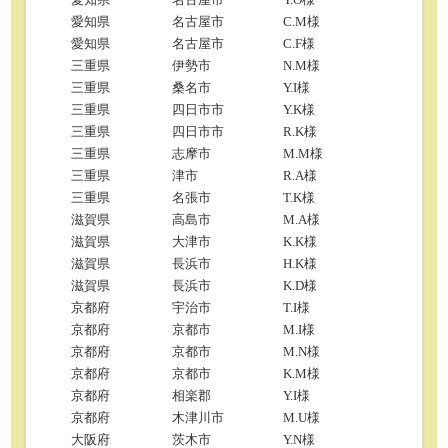
愛知県
名古屋市
C.M様
愛知県
名古屋市
C.F様
三重県
伊勢市
N.M様
三重県
桑名市
Y.I様
三重県
四日市市
Y.K様
三重県
四日市市
R.K様
三重県
志摩市
M.M様
三重県
津市
R.A様
三重県
名張市
T.K様
滋賀県
高島市
M.A様
滋賀県
大津市
K.K様
滋賀県
長浜市
H.K様
滋賀県
長浜市
K.D様
京都府
宇治市
T.I様
京都府
京都市
M.I様
京都府
京都市
M.N様
京都府
京都市
K.M様
京都府
相楽郡
Y.I様
京都府
木津川市
M.U様
大阪府
茨木市
Y.N様