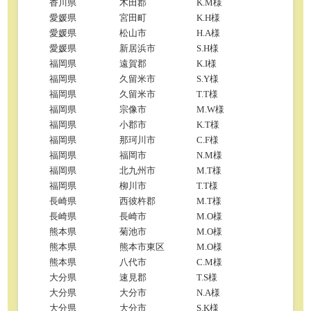
香川県
木田郡
K.M様
愛媛県
宮田町
K.H様
愛媛県
松山市
H.A様
愛媛県
新居浜市
S.H様
福岡県
遠賀郡
K.I様
福岡県
久留米市
S.Y様
福岡県
久留米市
T.T様
福岡県
宗像市
M.W様
福岡県
小郡市
K.T様
福岡県
那珂川市
C.F様
福岡県
福岡市
N.M様
福岡県
北九州市
M.T様
福岡県
柳川市
T.T様
長崎県
西彼杵郡
M.T様
長崎県
長崎市
M.O様
熊本県
菊池市
M.O様
熊本県
熊本市東区
M.O様
熊本県
八代市
C.M様
大分県
速見郡
T.S様
大分県
大分市
N.A様
大分県
大分市
S.K様