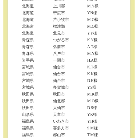
北海道
上川郡
M.Y様
北海道
帯広市
Y.N様
北海道
苫小牧市
M.O様
北海道
標津郡
M.O様
北海道
北見市
Y.Y様
青森県
つがる市
K.Y様
青森県
弘前市
A.T様
青森県
八戸市
M.Y様
岩手県
一関市
H.A様
宮城県
仙台市
K.T様
宮城県
仙台市
K.K様
宮城県
仙台市
D.K様
宮城県
多賀城市
Y.S様
秋田県
秋田市
M.K様
秋田県
仙北郡
M.O様
秋田県
大仙市
D.S様
山形県
天童市
Y.K様
福島県
いわき市
Y.H様
福島県
喜多方市
S.M様
福島県
郡山市
T.M様