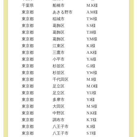
千葉県
船橋市
M.K様
東京都
あきる野市
A.M様
東京都
稲城市
T.W様
東京都
葛飾区
S.S様
東京都
葛飾区
T.H様
東京都
葛飾区
Y.M様
東京都
江東区
K.I様
東京都
三鷹市
A.K様
東京都
小平市
Y.A様
東京都
杉並区
G.I様
東京都
杉並区
Y.W様
東京都
千代田区
M.I様
東京都
足立区
M.O様
東京都
足立区
Y.U様
東京都
多摩市
Y.I様
東京都
大田区
M.S様
東京都
中野区
N.K様
東京都
調布市
K.T様
東京都
八王子市
K.I様
東京都
八王子市
S.T様