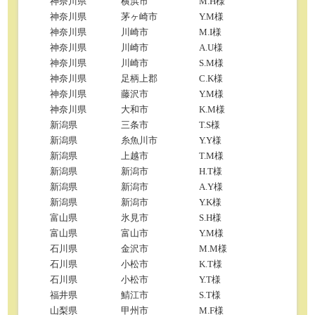
神奈川県
横浜市
M.H様
神奈川県
茅ヶ崎市
Y.M様
神奈川県
川崎市
M.I様
神奈川県
川崎市
A.U様
神奈川県
川崎市
S.M様
神奈川県
足柄上郡
C.K様
神奈川県
藤沢市
Y.M様
神奈川県
大和市
K.M様
新潟県
三条市
T.S様
新潟県
糸魚川市
Y.Y様
新潟県
上越市
T.M様
新潟県
新潟市
H.T様
新潟県
新潟市
A.Y様
新潟県
新潟市
Y.K様
富山県
氷見市
S.H様
富山県
富山市
Y.M様
石川県
金沢市
M.M様
石川県
小松市
K.T様
石川県
小松市
Y.T様
福井県
鯖江市
S.T様
山梨県
甲州市
M.F様