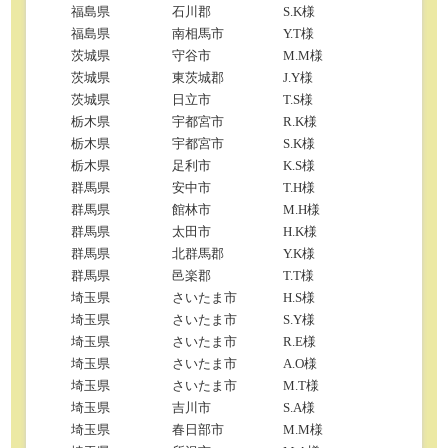
福島県
石川郡
S.K様
福島県
南相馬市
Y.T様
茨城県
守谷市
M.M様
茨城県
東茨城郡
J.Y様
茨城県
日立市
T.S様
栃木県
宇都宮市
R.K様
栃木県
宇都宮市
S.K様
栃木県
足利市
K.S様
群馬県
安中市
T.H様
群馬県
館林市
M.H様
群馬県
太田市
H.K様
群馬県
北群馬郡
Y.K様
群馬県
邑楽郡
T.T様
埼玉県
さいたま市
H.S様
埼玉県
さいたま市
S.Y様
埼玉県
さいたま市
R.E様
埼玉県
さいたま市
A.O様
埼玉県
さいたま市
M.T様
埼玉県
吉川市
S.A様
埼玉県
春日部市
M.M様