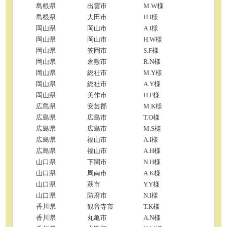
島根県
出雲市
M.W様
島根県
大田市
H.I様
岡山県
岡山市
A.I様
岡山県
岡山市
H.W様
岡山県
笠岡市
S.F様
岡山県
倉敷市
R.N様
岡山県
総社市
M.Y様
岡山県
総社市
A.Y様
岡山県
美作市
H.F様
広島県
安芸郡
M.K様
広島県
広島市
T.O様
広島県
広島市
M.S様
広島県
福山市
A.I様
広島県
福山市
A.H様
山口県
下関市
N.H様
山口県
周南市
A.K様
山口県
萩市
Y.Y様
山口県
防府市
N.I様
香川県
観音寺市
T.K様
香川県
丸亀市
A.N様