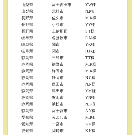
山梨県
富士吉田市
Y.W様
山梨県
北杜市
N.I様
長野県
佐久市
M.K様
長野県
小諸市
Y.Y様
長野県
上伊那郡
S.T様
岐阜県
各務原市
R.M様
岐阜県
関市
Y.K様
岐阜県
関市
H.F様
静岡県
三島市
T.T様
静岡県
裾野市
M.K様
静岡県
静岡市
M.K様
静岡県
静岡市
N.G様
静岡県
島田市
N.N様
静岡県
島田市
Y.M様
静岡県
磐田市
Y.N様
静岡県
浜松市
N.T様
静岡県
富士宮市
A.Y様
愛知県
みよし市
M.I様
愛知県
一宮市
A.N様
愛知県
岡崎市
K.H様