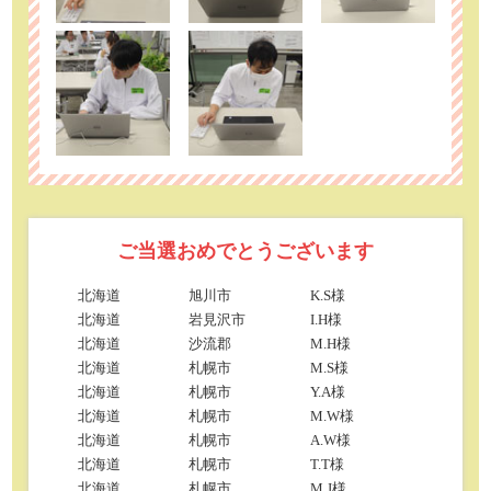
ご当選おめでとうございます
北海道
旭川市
K.S様
北海道
岩見沢市
I.H様
北海道
沙流郡
M.H様
北海道
札幌市
M.S様
北海道
札幌市
Y.A様
北海道
札幌市
M.W様
北海道
札幌市
A.W様
北海道
札幌市
T.T様
北海道
札幌市
M.J様