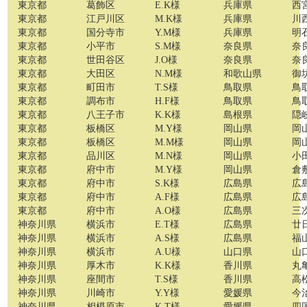
東京都
葛飾区
E.K様
兵庫県
西
東京都
江戸川区
M.K様
兵庫県
川
東京都
国分寺市
Y.M様
兵庫県
明
東京都
小平市
S.M様
奈良県
奈
東京都
世田谷区
J.O様
奈良県
奈
東京都
大田区
N.M様
和歌山県
御
東京都
町田市
T.S様
鳥取県
鳥
東京都
調布市
H.F様
鳥取県
鳥
東京都
八王子市
K.K様
島根県
隠
東京都
板橋区
M.Y様
岡山県
岡
東京都
板橋区
M.M様
岡山県
岡
東京都
品川区
M.N様
岡山県
小
東京都
府中市
M.Y様
岡山県
倉
東京都
府中市
S.K様
広島県
広
東京都
府中市
A.F様
広島県
広
東京都
府中市
A.O様
広島県
三
神奈川県
横浜市
E.T様
広島県
廿
神奈川県
横浜市
A.S様
広島県
福
神奈川県
横浜市
A.U様
山口県
山
神奈川県
厚木市
K.K様
香川県
丸
神奈川県
座間市
T.S様
香川県
高
神奈川県
川崎市
Y.Y様
愛媛県
今
神奈川県
相模原市
K.T様
愛媛県
四