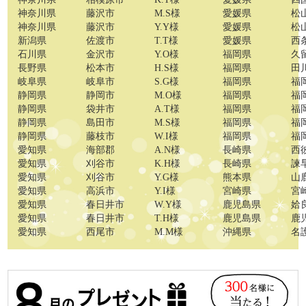
神奈川県
藤沢市
M.S様
愛媛県
松
神奈川県
藤沢市
Y.Y様
愛媛県
松
新潟県
佐渡市
T.T様
愛媛県
西
石川県
金沢市
Y.O様
福岡県
久
長野県
松本市
H.S様
福岡県
田
岐阜県
岐阜市
S.G様
福岡県
福
静岡県
静岡市
M.O様
福岡県
福
静岡県
袋井市
A.T様
福岡県
福
静岡県
島田市
M.S様
福岡県
福
静岡県
藤枝市
W.I様
福岡県
福
愛知県
海部郡
A.N様
長崎県
西
愛知県
刈谷市
K.H様
長崎県
諫
愛知県
刈谷市
Y.G様
熊本県
山
愛知県
高浜市
Y.I様
宮崎県
宮
愛知県
春日井市
W.Y様
鹿児島県
姶
愛知県
春日井市
T.H様
鹿児島県
鹿
愛知県
西尾市
M.M様
沖縄県
名