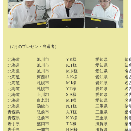
（7月のプレゼント当選者）
北海道
旭川市
Y.K様
愛知県
知
北海道
旭川市
K.T様
愛知県
知
北海道
旭川市
M.N様
愛知県
名
北海道
河西郡
A.K様
愛知県
名
北海道
札幌市
M.I様
愛知県
名
北海道
札幌市
Y.T様
愛知県
名
北海道
上川郡
S.A様
愛知県
名
北海道
白老郡
M.I様
愛知県
名
北海道
函館市
N.T様
三重県
伊
青森県
弘前市
A.T様
三重県
桑
青森県
弘前市
K.Y様
三重県
鈴
岩手県
盛岡市
T.N様
滋賀県
栗
岩手県
一関市
H.M様
滋賀県
草