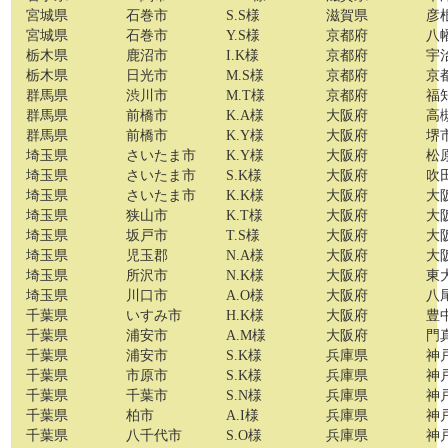
宮城県
石巻市
S.S様
滋賀県
彦
宮城県
石巻市
Y.S様
京都府
八
栃木県
鹿沼市
I.K様
京都府
宇
栃木県
日光市
M.S様
京都府
京
群馬県
渋川市
M.T様
京都府
福
群馬県
前橋市
K.A様
大阪府
高
群馬県
前橋市
K.Y様
大阪府
堺
埼玉県
さいたま市
K.Y様
大阪府
松
埼玉県
さいたま市
S.K様
大阪府
吹
埼玉県
さいたま市
K.K様
大阪府
大
埼玉県
狭山市
K.T様
大阪府
大
埼玉県
坂戸市
T.S様
大阪府
大
埼玉県
児玉郡
N.A様
大阪府
大
埼玉県
所沢市
N.K様
大阪府
東
埼玉県
川口市
A.O様
大阪府
八
千葉県
いすみ市
H.K様
大阪府
豊
千葉県
浦安市
A.M様
大阪府
門
千葉県
浦安市
S.K様
兵庫県
神
千葉県
市原市
S.K様
兵庫県
神
千葉県
千葉市
S.N様
兵庫県
神
千葉県
柏市
A.I様
兵庫県
神
千葉県
八千代市
S.O様
兵庫県
神