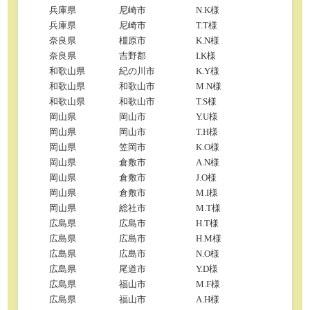
兵庫県
尼崎市
N.K様
兵庫県
尼崎市
T.T様
奈良県
橿原市
K.N様
奈良県
吉野郡
I.K様
和歌山県
紀の川市
K.Y様
和歌山県
和歌山市
M.N様
和歌山県
和歌山市
T.S様
岡山県
岡山市
Y.U様
岡山県
岡山市
T.H様
岡山県
笠岡市
K.O様
岡山県
倉敷市
A.N様
岡山県
倉敷市
J.O様
岡山県
倉敷市
M.I様
岡山県
総社市
M.T様
広島県
広島市
H.T様
広島県
広島市
H.M様
広島県
広島市
N.O様
広島県
尾道市
Y.D様
広島県
福山市
M.F様
広島県
福山市
A.H様