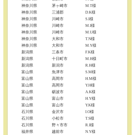
神奈川県
茅ヶ崎市
M.T様
神奈川県
三浦郡
D.K様
神奈川県
川崎市
S.I様
神奈川県
川崎市
M.I様
神奈川県
川崎市
M.U様
神奈川県
大和市
T.N様
神奈川県
大和市
M.Y様
新潟県
三条市
F.K様
新潟県
十日町市
M.H様
新潟県
新潟市
R.H様
富山県
魚津市
S.M様
富山県
高岡市
H.M様
富山県
高岡市
Y.H様
富山県
砺波市
A.K様
富山県
富山市
H.Y様
富山県
富山市
Y.K様
石川県
金沢市
I.O様
石川県
小松市
T.S様
石川県
野々市市
R.I様
福井県
越前市
N.Y様