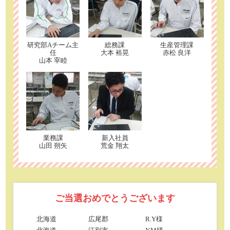
研究部Aチーム主
総務課
生産管理課
任
大本 裕晃
赤松 良洋
山本 宰睦
業務課
新入社員
山田 朔矢
荒金 翔太
ご当選おめでとうございます
北海道
広尾郡
R.Y様