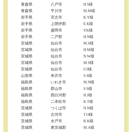
青森県
八戸市
H.S様
青森県
平川市
M.M様
岩手県
宮古市
K.Y様
岩手県
上閉伊郡
E.K様
岩手県
盛岡市
Y.K様
岩手県
二戸郡
H.N様
宮城県
仙台市
M.S様
宮城県
仙台市
H.M様
宮城県
仙台市
N.W様
宮城県
仙台市
M.S様
宮城県
仙台市
I.O様
山形県
米沢市
S.S様
福島県
いわき市
M.N様
福島県
郡山市
S.S様
福島県
西白河郡
H.J様
福島県
二本松市
K.T様
茨城県
つくば市
N.N様
茨城県
古河市
T.O様
茨城県
水戸市
R.K様
茨城県
東茨城郡
M.A様