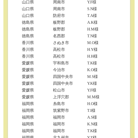
山口県
周南市
Y.F様
山口県
周南市
S.N様
山口県
防府市
T.A様
徳島県
板野郡
A.K様
徳島県
板野郡
H.M様
徳島県
名西郡
T.N様
香川県
さぬき市
M.O様
香川県
高松市
H.Y様
香川県
高松市
H.H様
愛媛県
宇和島市
T.K様
愛媛県
今治市
K.O様
愛媛県
四国中央市
M.S様
愛媛県
四国中央市
Y.K様
愛媛県
松山市
Y.F様
愛媛県
上浮穴郡
M.M様
福岡県
糸島市
H.O様
福岡県
筑紫野市
T.I様
福岡県
福岡市
A.S様
福岡県
福岡市
K.N様
福岡県
福岡市
T.K様
福岡県
北九州市
Y.Z様