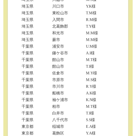
埼玉県
川口市
Y.K様
埼玉県
東松山市
T.M様
埼玉県
入間市
R.M様
埼玉県
北葛飾郡
T.Y様
埼玉県
和光市
M.M様
埼玉県
蕨市
M.M様
千葉県
浦安市
U.M様
千葉県
鎌ケ谷市
A.I様
千葉県
館山市
M.T様
千葉県
館山市
T.I様
千葉県
佐倉市
M.Y様
千葉県
市原市
M.S様
千葉県
市川市
R.Y様
千葉県
船橋市
A.K様
千葉県
袖ケ浦市
K.N様
千葉県
柏市
M.T様
千葉県
白井市
T.I様
千葉県
八千代市
S.S様
東京都
稲城市
E.A様
東京都
葛飾区
Y.A様