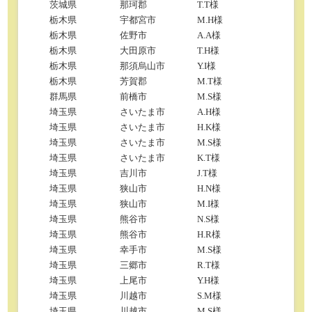
茨城県
那珂郡
T.T様
栃木県
宇都宮市
M.H様
栃木県
佐野市
A.A様
栃木県
大田原市
T.H様
栃木県
那須烏山市
Y.I様
栃木県
芳賀郡
M.T様
群馬県
前橋市
M.S様
埼玉県
さいたま市
A.H様
埼玉県
さいたま市
H.K様
埼玉県
さいたま市
M.S様
埼玉県
さいたま市
K.T様
埼玉県
吉川市
J.T様
埼玉県
狭山市
H.N様
埼玉県
狭山市
M.I様
埼玉県
熊谷市
N.S様
埼玉県
熊谷市
H.R様
埼玉県
幸手市
M.S様
埼玉県
三郷市
R.T様
埼玉県
上尾市
Y.H様
埼玉県
川越市
S.M様
埼玉県
川越市
M.S様