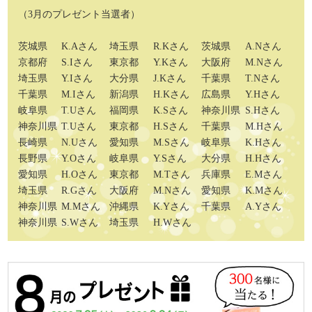
（3月のプレゼント当選者）
茨城県
K.Aさん
埼玉県
R.Kさん
茨城県
A.Nさん
京都府
S.Iさん
東京都
Y.Kさん
大阪府
M.Nさん
埼玉県
Y.Iさん
大分県
J.Kさん
千葉県
T.Nさん
千葉県
M.Iさん
新潟県
H.Kさん
広島県
Y.Hさん
岐阜県
T.Uさん
福岡県
K.Sさん
神奈川県
S.Hさん
神奈川県
T.Uさん
東京都
H.Sさん
千葉県
M.Hさん
長崎県
N.Uさん
愛知県
M.Sさん
岐阜県
K.Hさん
長野県
Y.Oさん
岐阜県
Y.Sさん
大分県
H.Hさん
愛知県
H.Oさん
東京都
M.Tさん
兵庫県
E.Mさん
埼玉県
R.Gさん
大阪府
M.Nさん
愛知県
K.Mさん
神奈川県
M.Mさん
沖縄県
K.Yさん
千葉県
A.Yさん
神奈川県
S.Wさん
埼玉県
H.Wさん