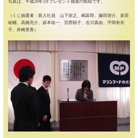
写真は、平成20年3月プレゼント抽選の模様です。
（くじ抽選者：新入社員 山下崇之、嶋富郎、藤田啓介、多田
祐輔、高橋亮介、坂本祐一、宮西順子、吉川真由、平岡有衣
子、井崎里香）