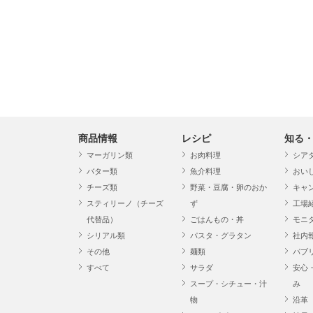
商品情報
レシピ
知る
マーガリン類
お肉料理
シア
バター類
魚介料理
おい
チーズ類
野菜・豆腐・卵のおか
キャ
スティリーノ（チーズ
ず
工場
代替品）
ごはんもの・丼
モニ
シリアル類
パスタ・グラタン
社内
その他
麺類
パブ
すべて
サラダ
安心
スープ・シチュー・汁
み
物
沿革