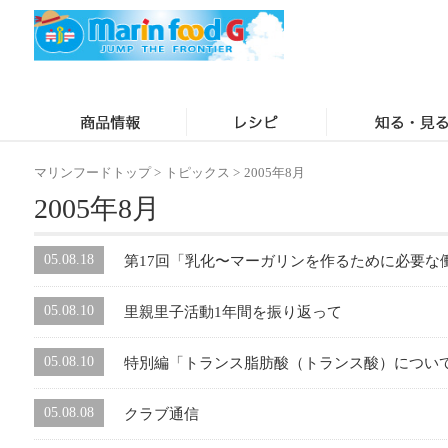
マリンフードトップ
>
トピックス
>
2005年8月
2005年8月
05.08.18
第17回「乳化〜マーガリンを作るために必要な
05.08.10
里親里子活動1年間を振り返って
05.08.10
特別編「トランス脂肪酸（トランス酸）につい
05.08.08
クラブ通信