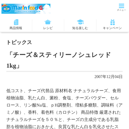
商品情報
レシピ
知る楽しむ
キャンペーン
トピックス
「チーズ＆スティリーノシュレッド
1kg」
2007年12月04日
低コスト、チーズ代替品 原材料名 ナチュラルチーズ、食用
植物油脂、乳たん白、澱粉、食塩、チーズパウダー、セル
ロース、リン酸Na塩、ｐH調整剤、増粘多糖類、調味料（ア
ミノ酸）、香料、着色料（カロチン） 商品特徴 厳選された
ナチュラルチーズを５０％と、チーズの主成分である乳脂
肪を植物油脂におきかえ、良質な乳たん白を乳化させたス