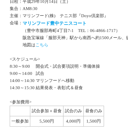
日程：
平成29年10月14日（土）
集合：
AM8:30
主催：
マリンフード(株) テニス部『Doyo倶楽部』
会場：
マリンフード豊中テニスコート
（豊中市服部寿町4丁目7-1 TEL：06-4866-1717）
阪急宝塚線「服部天神」駅から南西へ約1500メール、
地図は
こちら
<スケジュール>
8:30～9:00
開会式・試合要項説明・準備体操
9:00～14:00
試合
14:00～14:30
マリンフードへ移動
14:30～15:30
結果発表・表彰式＆昼食
<参加費用>
試合参加＋昼食
試合のみ
昼食のみ
一般参加
5,500円
4,000円
1,500円