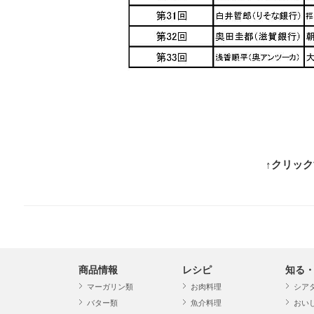
↑クリッ
商品情報
レシピ
知る
マーガリン類
お肉料理
シア
バター類
魚介料理
おい