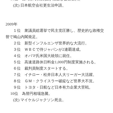
(次) 日本航空会社更生法申請。
2009年
１位 衆議員総選挙で民主党圧勝し、歴史的な政権交
替で鳩山内閣発足。
２位 新型インフルエンザ世界的な大流行。
３位 ＷＢＣで侍ジャパンが2連覇達成。
４位 オバマ氏米国大統領に就任。
５位 高速道路休日料金1,000円制度実施される。
６位 裁判員制度スタートする。
７位 イチロー・松井日本人大リーガー大活躍。
８位 ＧＭ・クライスラー破綻など世界大不況。
９位 トヨタ・日航など日本有力企業大苦戦。
10位 為替円相場急騰。
(次) マイケルジャクソン死去。