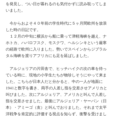
を発見し、つい日が暮れるのも気付かずに読み耽ってしま
いました。
今からおよそ４０年前の学生時代に５ヶ月間欧州を放浪
した時の日記です。
１２月の中旬に横浜から船に乗って津軽海峡を越え、ナ
ホトカ、ハバロフスク、モスクワ、ヘルシンキという厳寒
の経路で欧州に入りました。勢いでスペインからジブラル
タル海峡を渡りアフリカにも足を延ばしました。
アルジェリアの片田舎で、ヒッチハイクの次の車を待っ
ている時に、現地の小学生たちが物珍しそうにやって来ま
した。こちらが日本人だと分かると、中の一人が地面に
1941と数字を書き、両手の人差し指を交差させアメリカと
叫びました。次にアルジェリア、アメリカと叫んで人差し
指を交差させました。最後にアルジェリア・ヤーパン（日
本）・アミーゴ（友）と叫んでおりました。それまで太平
洋戦争を肯定的に評価する視点を知らず、衝撃を受けまし