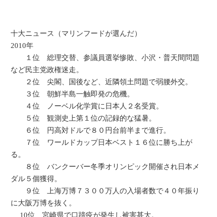
十大ニュース（マリンフードが選んだ）
2010年
１位 総理交替、参議員選挙惨敗、小沢・普天間問題
など民主党政権迷走。
２位 尖閣、国後など、近隣領土問題で弱腰外交。
３位 朝鮮半島一触即発の危機。
４位 ノーベル化学賞に日本人２名受賞。
５位 観測史上第１位の記録的な猛暑。
６位 円高対ドルで８０円台前半まで進行。
７位 ワールドカップ日本ベスト１６位に勝ち上が
る。
８位 バンクーバー冬季オリンピック開催され日本メ
ダル５個獲得。
９位 上海万博７３００万人の入場者数で４０年振り
に大阪万博を抜く。
10位 宮崎県で口蹄疫が発生し被害甚大。