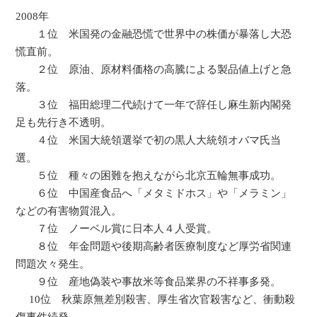
2008年
１位 米国発の金融恐慌で世界中の株価が暴落し大恐
慌直前。
２位 原油、原材料価格の高騰による製品値上げと急
落。
３位 福田総理二代続けて一年で辞任し麻生新内閣発
足も先行き不透明。
４位 米国大統領選挙で初の黒人大統領オバマ氏当
選。
５位 種々の困難を抱えながら北京五輪無事成功。
６位 中国産食品へ「メタミドホス」や「メラミン」
などの有害物質混入。
７位 ノーベル賞に日本人４人受賞。
８位 年金問題や後期高齢者医療制度など厚労省関連
問題次々発生。
９位 産地偽装や事故米等食品業界の不祥事多発。
10位 秋葉原無差別殺害、厚生省次官殺害など、衝動殺