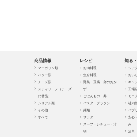
商品情報
レシピ
知る
マーガリン類
お肉料理
シア
バター類
魚介料理
おい
チーズ類
野菜・豆腐・卵のおか
キャ
スティリーノ（チーズ
ず
工場
代替品）
ごはんもの・丼
モニ
シリアル類
パスタ・グラタン
社内
その他
麺類
パブ
すべて
サラダ
安心
スープ・シチュー・汁
み
物
沿革