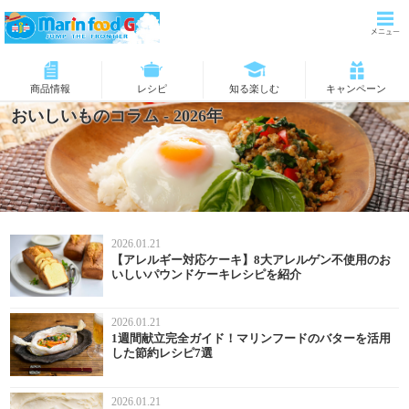
商品情報
レシピ
知る楽しむ
キャンペーン
おいしいものコラム
- 2026年
2026.01.21
【アレルギー対応ケーキ】8大アレルゲン不使用のお
いしいパウンドケーキレシピを紹介
2026.01.21
1週間献立完全ガイド！マリンフードのバターを活用
した節約レシピ7選
2026.01.21