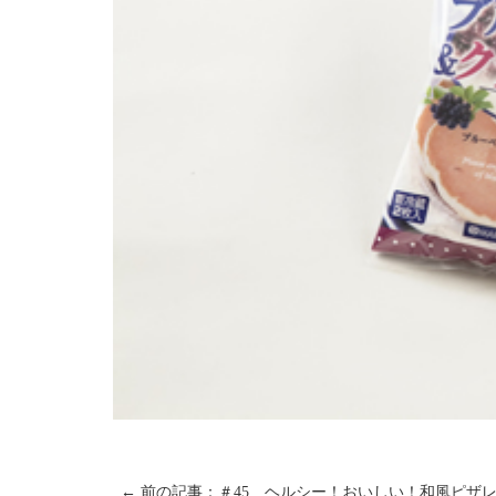
← 前の記事：＃45 ヘルシー！おいしい！和風ピザ