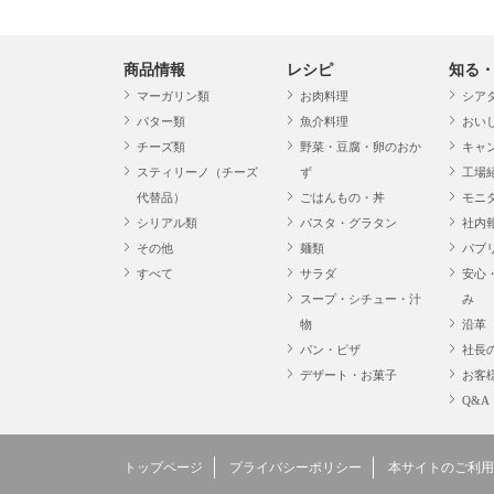
商品情報
レシピ
知る
マーガリン類
お肉料理
シア
バター類
魚介料理
おい
チーズ類
野菜・豆腐・卵のおか
キャ
スティリーノ（チーズ
ず
工場
代替品）
ごはんもの・丼
モニ
シリアル類
パスタ・グラタン
社内
その他
麺類
パブ
すべて
サラダ
安心
スープ・シチュー・汁
み
物
沿革
パン・ピザ
社長
デザート・お菓子
お客
Q&A
トップページ
プライバシーポリシー
本サイトのご利用