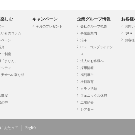
・楽しむ
キャンペーン
企業グループ情報
お客様
ター
今月のプレゼント
会社グループ概要
お問い
しいものコラム
事業所案内
Q&A
ンペーン
沿革
お客様
紹介
CSR・コンプライアン
ター制度
ス
報「まりん」
法人のお客様へ
リシティ
採用情報
・安全への取り組
福利厚生
社員教育
クラブ活動
の部屋
フェニックス休暇
様の声
工場紹介
シアター
にあたって
English