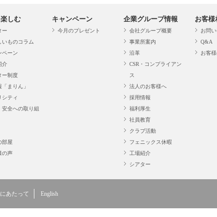
・楽しむ
キャンペーン
企業グループ情報
お客様
ター
今月のプレゼント
会社グループ概要
お問い
しいものコラム
事業所案内
Q&A
ンペーン
沿革
お客様
紹介
CSR・コンプライアン
ター制度
ス
報「まりん」
法人のお客様へ
リシティ
採用情報
・安全への取り組
福利厚生
社員教育
クラブ活動
の部屋
フェニックス休暇
様の声
工場紹介
シアター
にあたって
English