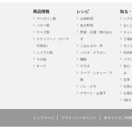
商品情報
レシピ
知る
マーガリン類
お肉料理
シア
バター類
魚介料理
おい
チーズ類
野菜・豆腐・卵のおか
キャ
スティリーノ（チーズ
ず
工場
代替品）
ごはんもの・丼
モニ
シリアル類
パスタ・グラタン
社内
その他
麺類
パブ
すべて
サラダ
安心
スープ・シチュー・汁
み
物
沿革
パン・ピザ
社長
デザート・お菓子
お客
Q&A
トップページ
プライバシーポリシー
本サイトのご利用