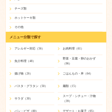
チーズ類
ホットケーキ類
その他
メニュー分類で探す
アレルギー対応（56）
お肉料理（61）
野菜・豆腐・卵のおかず
魚介料理（48）
（96）
揚げ物（26）
ごはんもの・丼（64）
パスタ・グラタン（50）
麺類（15）
スープ・シチュー・汁物
サラダ（30）
（39）
パン・ピザ（89）
デザート・お菓子（95）