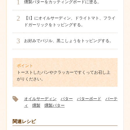
1
燻製バターをカッティングボードに塗る。
2
【1】にオイルサーディン、ドライトマト、フライ
ドガーリックをトッピングする。
3
お好みでバジル、黒こしょうをトッピングする。
ポイント
トーストしたパンやクラッカーですくってお召し上
がりください。
オイルサーディン
バター
バターボード
パーテ
ィ
燻製
燻製バター
関連レシピ