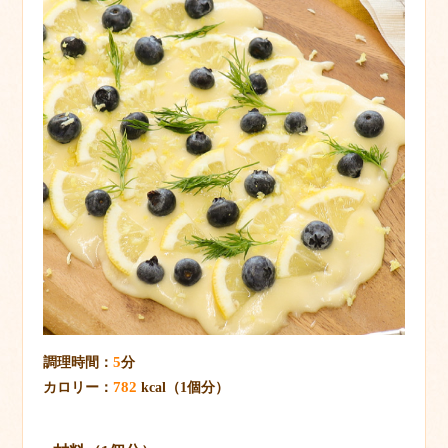
5
調理時間：
分
782
カロリー：
kcal（1個分）