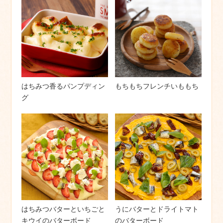
はちみつ香るパンプディン
もちもちフレンチいももち
グ
はちみつバターといちごと
うにバターとドライトマト
キウイのバターボード
のバターボード