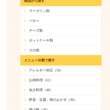
商品から探す
マーガリン類
バター
チーズ類
ホットケーキ類
その他
メニュー分類で探す
アレルギー対応（56）
お肉料理（61）
魚介料理（48）
野菜・豆腐・卵のおかず（96）
揚げ物（26）