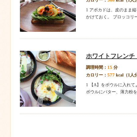
カロリー：
kcal（1人
1 アボカドは、皮のまま縦
かけておく。 ブロッコリー
ホワイトフレンチ
15
調理時間：
分
577
カロリー：
kcal（1人
1 【A】をボウルに入れ
ボウルにバター、薄力粉を入