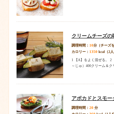
クリームチーズの
10
調理時間：
分（チーズ
1350
カロリー：
kcal（2
1 【A】をよく混ぜる。 
～じゅ）400クリーム＆クリ
アボカドとスモー
20
調理時間：
分
360