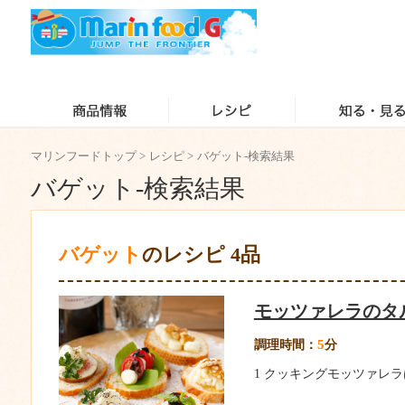
マリンフードトップ
>
レシピ
>
バゲット-検索結果
バゲット-検索結果
バゲット
のレシピ 4品
モッツァレラのタ
5
調理時間：
分
1 クッキングモッツァレラ