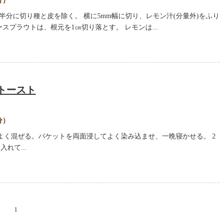
分）
半分に切り種と皮を除く。 横に5mm幅に切り、レモン汁(分量外)をふり
スプラウトは、根元を1㎝切り落とす。 レモンは...
トースト
分）
てよく混ぜる。バケットを両面浸してよく染み込ませ、一晩寝かせる。 2
れて...
1