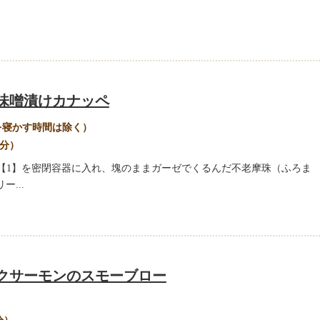
味噌漬けカナッペ
を寝かす時間は除く）
人分）
2 【1】を密閉容器に入れ、塊のままガーゼでくるんだ不老摩珠（ふろま
ー...
クサーモンのスモーブロー