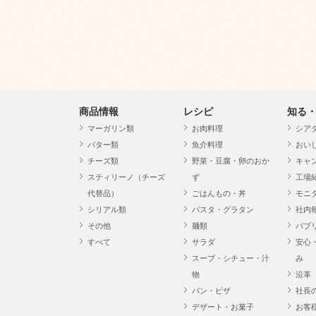
商品情報
レシピ
知る
マーガリン類
お肉料理
シア
バター類
魚介料理
おい
チーズ類
野菜・豆腐・卵のおか
キャ
スティリーノ（チーズ
ず
工場
代替品）
ごはんもの・丼
モニ
シリアル類
パスタ・グラタン
社内
その他
麺類
パブ
すべて
サラダ
安心
スープ・シチュー・汁
み
物
沿革
パン・ピザ
社長
デザート・お菓子
お客