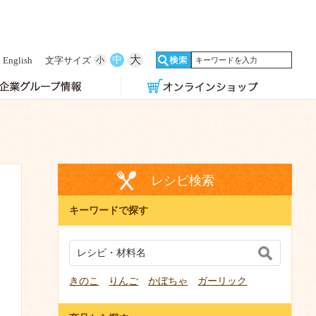
大
中
English
文字サイズ
小
レシピ検索
キーワードで探す
きのこ
りんご
かぼちゃ
ガーリック