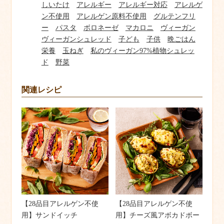
しいたけ
アレルギー
アレルギー対応
アレルゲ
ン不使用
アレルゲン原料不使用
グルテンフリ
ー
パスタ
ボロネーゼ
マカロニ
ヴィーガン
ヴィーガンシュレッド
子ども
子供
晩ごはん
栄養
玉ねぎ
私のヴィーガン97%植物シュレッ
ド
野菜
関連レシピ
【28品目アレルゲン不使
【28品目アレルゲン不使
用】サンドイッチ
用】チーズ風アボカドボー