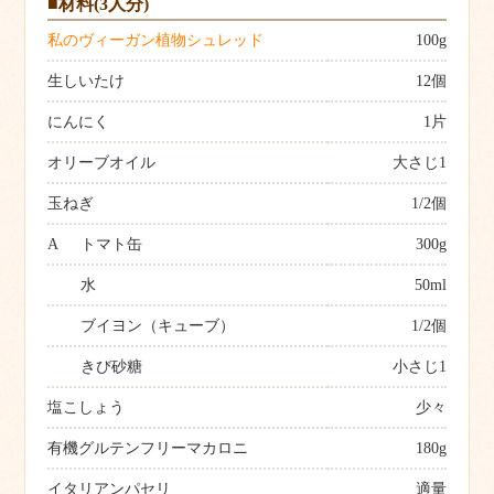
■材料(3人分)
私のヴィーガン植物シュレッド
100g
生しいたけ
12個
にんにく
1片
オリーブオイル
大さじ1
玉ねぎ
1/2個
A
トマト缶
300g
水
50ml
ブイヨン（キューブ）
1/2個
きび砂糖
小さじ1
塩こしょう
少々
有機グルテンフリーマカロニ
180g
イタリアンパセリ
適量