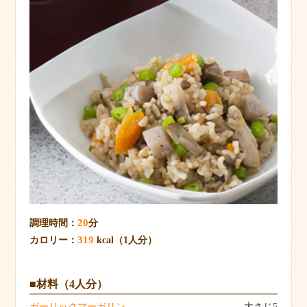
20
調理時間：
分
319
カロリー：
kcal（1人分）
■材料（4人分）
ガーリックマーガリン
大さじ5