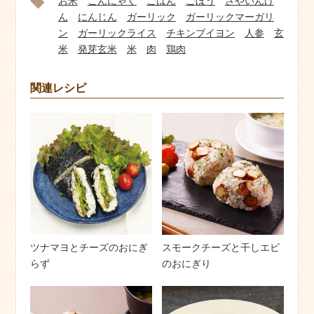
お米
こんにゃく
ごはん
ごぼう
さやいんげ
ん
にんじん
ガーリック
ガーリックマーガリ
ン
ガーリックライス
チキンブイヨン
人参
玄
米
発芽玄米
米
肉
鶏肉
関連レシピ
ツナマヨとチーズのおにぎ
スモークチーズと干しエビ
らず
のおにぎり