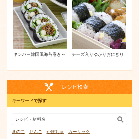
キンパ～韓国風海苔巻き～
チーズ入りゆかりおにぎり
レシピ検索
キーワードで探す
きのこ
りんご
かぼちゃ
ガーリック