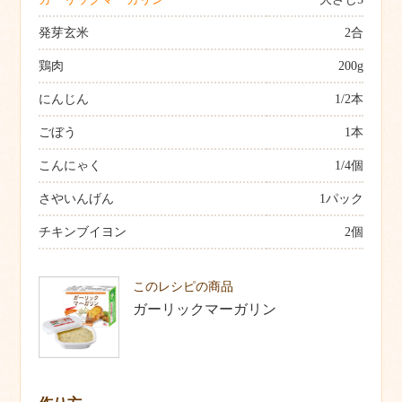
発芽玄米
2合
鶏肉
200g
にんじん
1/2本
ごぼう
1本
こんにゃく
1/4個
さやいんげん
1パック
チキンブイヨン
2個
このレシピの商品
ガーリックマーガリン