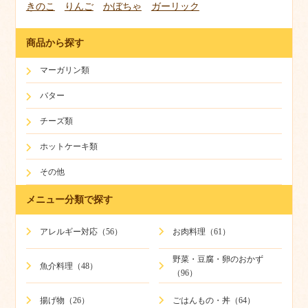
きのこ
りんご
かぼちゃ
ガーリック
商品から探す
マーガリン類
バター
チーズ類
ホットケーキ類
その他
メニュー分類で探す
アレルギー対応（56）
お肉料理（61）
野菜・豆腐・卵のおかず
魚介料理（48）
（96）
揚げ物（26）
ごはんもの・丼（64）