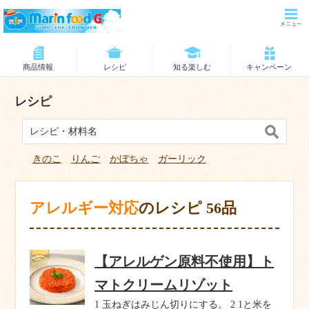
商品情報
レシピ
知る楽しむ
キャンペーン
レシピ
きのこ
りんご
かぼちゃ
ガーリック
アレルギー対応
のレシピ 56品
【アレルゲン原料不使用】ト
マトクリームリゾット
1 玉ねぎはみじん切りにする。 2 1と米を