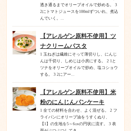
透き通るまでオリーブオイルで炒める。 3
2にトマトジュースを100mlずついれ、煮込
んでいく。...
【アレルゲン原料不使用】ツ
ナクリームパスタ
1 玉ねぎは繊維にそって薄切りし、にんじ
んは千切り、しめじは小房にする。 2 1と
ツナをオリーブオイルで炒め、塩コショウ
する。 3 2にアー...
【アレルゲン原料不使用】米
粉のにんじんパンケーキ
1 全ての材料を合わせ、よく混ぜる。 2 フ
ライパンにオリーブ油をうすくぬり、
【1】の生地を5～6㎝の円状に流す。 3 表
面がぷつぷつしてき...