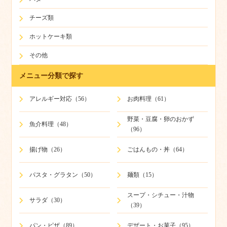
チーズ類
ホットケーキ類
その他
メニュー分類で探す
アレルギー対応（56）
お肉料理（61）
野菜・豆腐・卵のおかず
魚介料理（48）
（96）
揚げ物（26）
ごはんもの・丼（64）
パスタ・グラタン（50）
麺類（15）
スープ・シチュー・汁物
サラダ（30）
（39）
パン・ピザ（89）
デザート・お菓子（95）