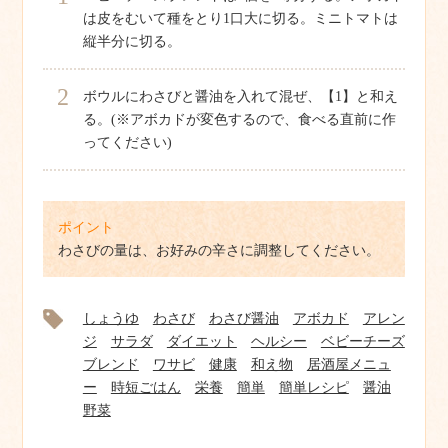
は皮をむいて種をとり1口大に切る。ミニトマトは
縦半分に切る。
2
ボウルにわさびと醤油を入れて混ぜ、【1】と和え
る。(※アボカドが変色するので、食べる直前に作
ってください)
ポイント
わさびの量は、お好みの辛さに調整してください。
しょうゆ
わさび
わさび醤油
アボカド
アレン
ジ
サラダ
ダイエット
ヘルシー
ベビーチーズ
ブレンド
ワサビ
健康
和え物
居酒屋メニュ
ー
時短ごはん
栄養
簡単
簡単レシピ
醤油
野菜