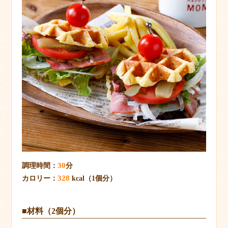
30
調理時間：
分
328
カロリー：
kcal（1個分）
■材料（2個分）