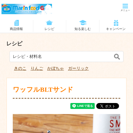
商品情報
レシピ
知る楽しむ
キャンペーン
レシピ
きのこ
りんご
かぼちゃ
ガーリック
ワッフルBLTサンド