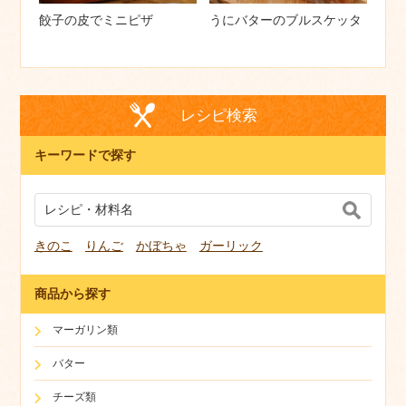
餃子の皮でミニピザ
うにバターのブルスケッタ
レシピ検索
キーワードで探す
きのこ
りんご
かぼちゃ
ガーリック
商品から探す
マーガリン類
バター
チーズ類