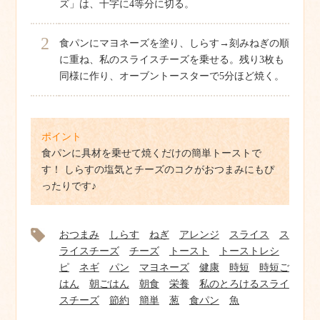
ズ」は、十字に4等分に切る。
2
食パンにマヨネーズを塗り、しらす→刻みねぎの順
に重ね、私のスライスチーズを乗せる。残り3枚も
同様に作り、オーブントースターで5分ほど焼く。
ポイント
食パンに具材を乗せて焼くだけの簡単トーストで
す！ しらすの塩気とチーズのコクがおつまみにもぴ
ったりです♪
おつまみ
しらす
ねぎ
アレンジ
スライス
ス
ライスチーズ
チーズ
トースト
トーストレシ
ピ
ネギ
パン
マヨネーズ
健康
時短
時短ご
はん
朝ごはん
朝食
栄養
私のとろけるスライ
スチーズ
節約
簡単
葱
食パン
魚