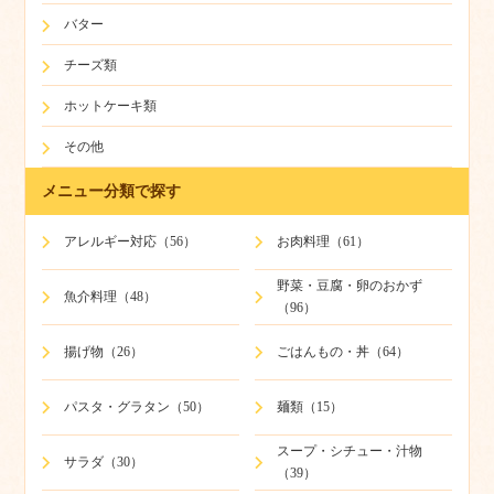
バター
チーズ類
ホットケーキ類
その他
メニュー分類で探す
アレルギー対応（56）
お肉料理（61）
野菜・豆腐・卵のおかず
魚介料理（48）
（96）
揚げ物（26）
ごはんもの・丼（64）
パスタ・グラタン（50）
麺類（15）
スープ・シチュー・汁物
サラダ（30）
（39）