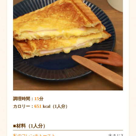
15
調理時間：
分
651
カロリー：
kcal（1人分）
■材料（1人分）
私のフレンチトースト
大さじ3