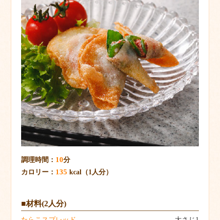
10
調理時間：
分
135
カロリー：
kcal（1人分）
■材料(2人分)
たらこスプレッド
大さじ1