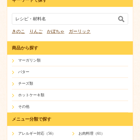
キーワードで探す
きのこ
りんご
かぼちゃ
ガーリック
商品から探す
マーガリン類
バター
チーズ類
ホットケーキ類
その他
メニュー分類で探す
アレルギー対応（56）
お肉料理（61）