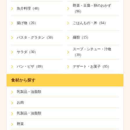
野菜・豆腐・卵のおかず
魚介料理（48）
（96）
揚げ物（26）
ごはんもの・丼（64）
パスタ・グラタン（50）
麺類（15）
スープ・シチュー・汁物
サラダ（30）
（39）
パン・ピザ（89）
デザート・お菓子（95）
食材から探す
乳製品・油脂類
お肉
乳製品・油脂類
野菜