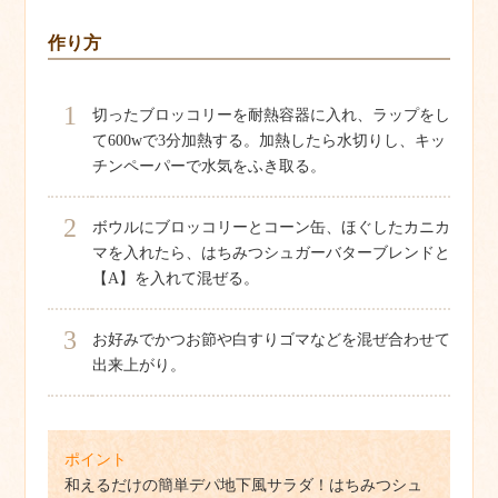
作り方
1
切ったブロッコリーを耐熱容器に入れ、ラップをし
て600wで3分加熱する。加熱したら水切りし、キッ
チンペーパーで水気をふき取る。
2
ボウルにブロッコリーとコーン缶、ほぐしたカニカ
マを入れたら、はちみつシュガーバターブレンドと
【A】を入れて混ぜる。
3
お好みでかつお節や白すりゴマなどを混ぜ合わせて
出来上がり。
ポイント
和えるだけの簡単デパ地下風サラダ！はちみつシュ