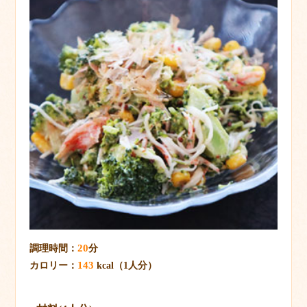
20
調理時間：
分
143
カロリー：
kcal（1人分）