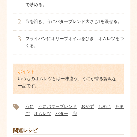
で炒める。
2
卵を溶き、うにバターブレンド大さじ1を混ぜる。
3
フライパンにオリーブオイルをひき、オムレツをつ
くる。
ポイント
いつものオムレツとは一味違う、うにが香る贅沢な
一品です。
うに
うにバターブレンド
おかず
しめじ
たま
ご
オムレツ
バター
卵
関連レシピ