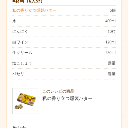
■材料（6人分）
私の香り立つ燻製バター
6個
水
400ml
にんにく
10粒
白ワイン
120ml
生クリーム
250ml
塩こしょう
適量
パセリ
適量
このレシピの商品
私の香り立つ燻製バター