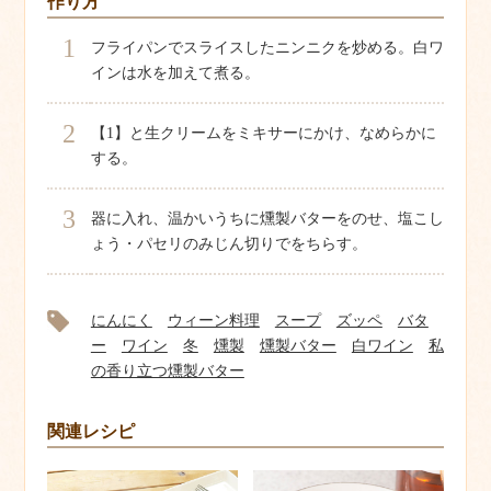
作り方
1
フライパンでスライスしたニンニクを炒める。白ワ
インは水を加えて煮る。
2
【1】と生クリームをミキサーにかけ、なめらかに
する。
3
器に入れ、温かいうちに燻製バターをのせ、塩こし
ょう・パセリのみじん切りでをちらす。
にんにく
ウィーン料理
スープ
ズッペ
バタ
ー
ワイン
冬
燻製
燻製バター
白ワイン
私
の香り立つ燻製バター
関連レシピ