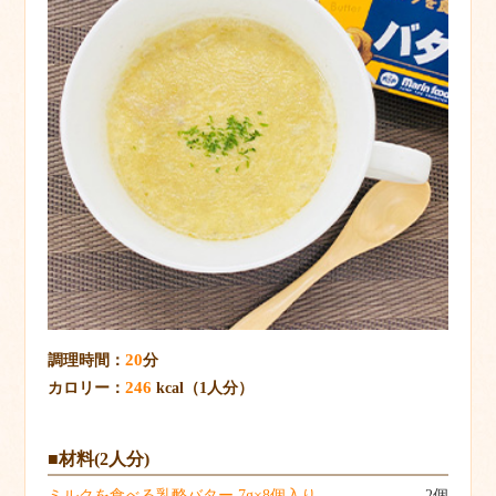
20
調理時間：
分
246
カロリー：
kcal（1人分）
■材料(2人分)
ミルクを食べる乳酪バター 7g×8個入り
2個