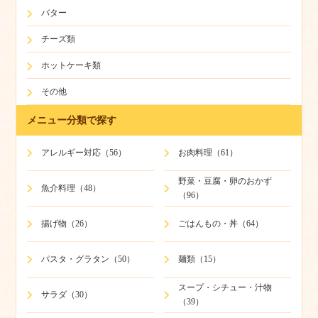
バター
チーズ類
ホットケーキ類
その他
メニュー分類で探す
アレルギー対応（56）
お肉料理（61）
野菜・豆腐・卵のおかず
魚介料理（48）
（96）
揚げ物（26）
ごはんもの・丼（64）
パスタ・グラタン（50）
麺類（15）
スープ・シチュー・汁物
サラダ（30）
（39）