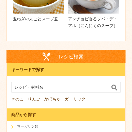
玉ねぎの丸ごとスープ煮
アンチョビ香るソパ・デ・
アホ（にんにくのスープ）
レシピ検索
キーワードで探す
きのこ
りんご
かぼちゃ
ガーリック
商品から探す
マーガリン類