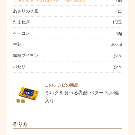
あさりの水煮
1缶
たまねぎ
1/2玉
ベーコン
40g
牛乳
200ml
顆粒ブイヨン
少々
パセリ
少々
このレシピの商品
ミルクを食べる乳酪 バター 7g×8個
入り
作り方