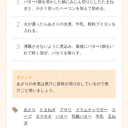
1
バター1個を溶かした鍋にみじん切りにしたたまね
ぎと、小さく切ったベーコンを加えて炒める。
2
火が通ったらあさりの水煮、牛乳、顆粒ブイヨンを
入れる。
3
沸騰させないように煮込み、最後にバター1個をい
れて軽く混ぜ、パセリを散らす。
ポイント
あさりの水煮は煮汁に旨味が溶け出しているので煮
汁ごと使いましょう。
あさり
たまねぎ
アサリ
クラムチャウダー
ス
ープ
タマネギ
バター
乳酪バター
牛乳
玉ね
ぎ