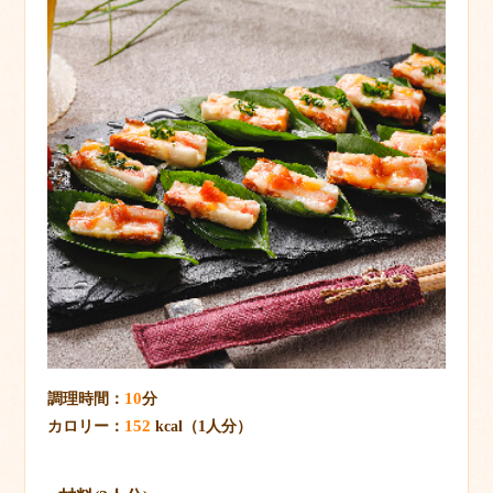
10
調理時間：
分
152
カロリー：
kcal（1人分）