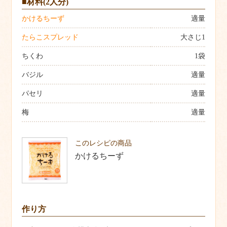
■材料(2人分)
かけるちーず
適量
たらこスプレッド
大さじ1
ちくわ
1袋
バジル
適量
パセリ
適量
梅
適量
このレシピの商品
かけるちーず
作り方