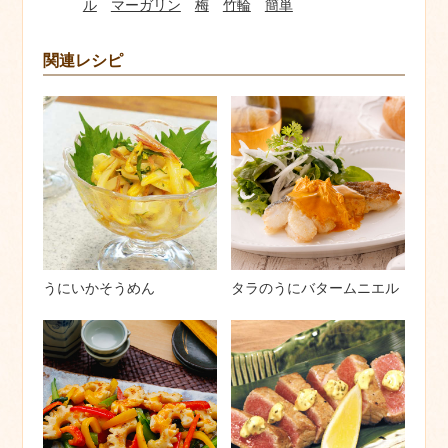
ル
マーガリン
梅
竹輪
簡単
関連レシピ
うにいかそうめん
タラのうにバタームニエル