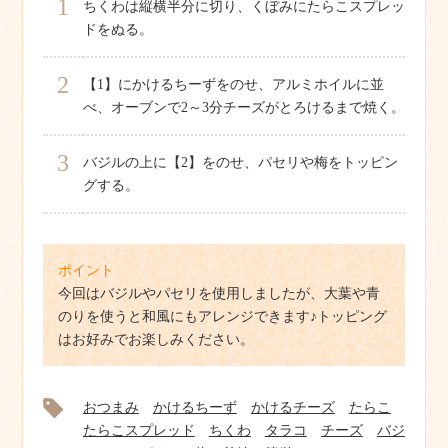
1
ちくわは縦横半分に切り、くぼみにたらこスプレッ
ドをぬる。
2
【1】にかけるちーずをのせ、アルミホイルに並
べ、オーブンで2～3分チーズがとろけるまで焼く。
3
バジルの上に【2】をのせ、パセリや梅をトッピン
グする。
ポイント
今回はバジルやパセリを使用しましたが、大葉や青
のりを使うと和風にもアレンジできます♪トッピング
はお好みでお楽しみください。
おつまみ
かけるちーず
かけるチーズ
たらこ
たらこスプレッド
ちくわ
タラコ
チーズ
バジ