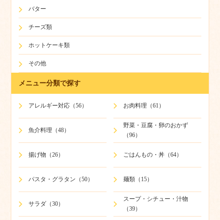
バター
チーズ類
ホットケーキ類
その他
メニュー分類で探す
アレルギー対応（56）
お肉料理（61）
野菜・豆腐・卵のおかず
魚介料理（48）
（96）
揚げ物（26）
ごはんもの・丼（64）
パスタ・グラタン（50）
麺類（15）
スープ・シチュー・汁物
サラダ（30）
（39）